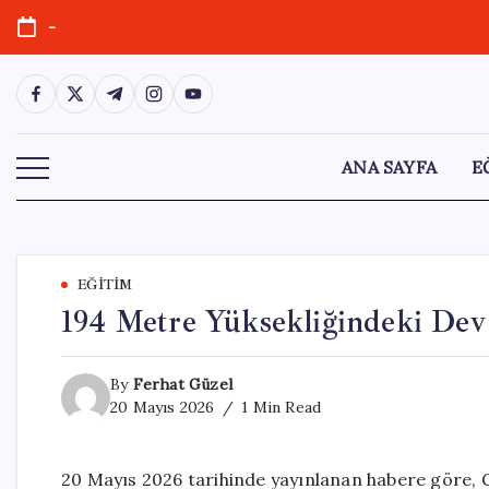
Skip
-
to
content
https://www.facebook.com/
https://twitter.com/
https://t.me/
https://www.instagram.com/
https://youtube.com/
ANA SAYFA
E
EĞITIM
194 Metre Yüksekliğindeki Dev 
By
Ferhat Güzel
20 Mayıs 2026
1 Min Read
20 Mayıs 2026 tarihinde yayınlanan habere göre, Gü