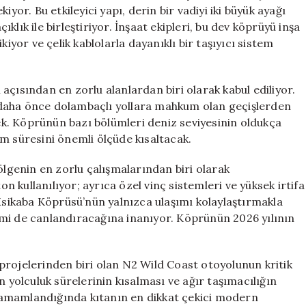
İki
yor. Bu etkileyici yapı, derin bir vadiyi iki büyük ayağı
Vadiyi
lık ile birleştiriyor. İnşaat ekipleri, bu dev köprüyü inşa
Birleştiriyor
kiyor ve çelik kablolarla dayanıklı bir taşıyıcı sistem
için
açısından en zorlu alanlardan biri olarak kabul ediliyor.
 daha önce dolambaçlı yollara mahkum olan geçişlerden
k. Köprünün bazı bölümleri deniz seviyesinin oldukça
m süresini önemli ölçüde kısaltacak.
ölgenin en zorlu çalışmalarından biri olarak
on kullanılıyor; ayrıca özel vinç sistemleri ve yüksek irtifa
 Msikaba Köprüsü’nün yalnızca ulaşımı kolaylaştırmakla
mi de canlandıracağına inanıyor. Köprünün 2026 yılının
projelerinden biri olan N2 Wild Coast otoyolunun kritik
n yolculuk sürelerinin kısalması ve ağır taşımacılığın
tamamlandığında kıtanın en dikkat çekici modern