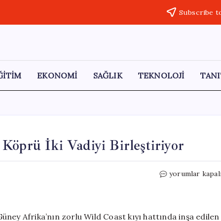
Subscribe t
ĞİTİM
EKONOMİ
SAĞLIK
TEKNOLOJİ
TANI
Köprü İki Vadiyi Birleştiriyor
194
yorumlar kapal
Metre
Yüksekliğindeki
Dev
Köprü
ney Afrika’nın zorlu Wild Coast kıyı hattında inşa edilen