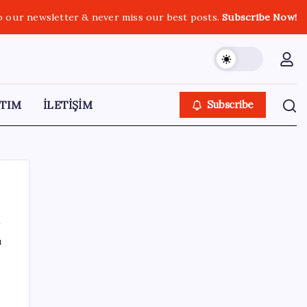
o our newsletter & never miss our best posts.
Subscribe Now!
TIM
İLETİŞİM
Subscribe
ı
SON YAZILAR
TBMM Adalet Komisyonu’nda çerçeve yasa
tartışmalarla başladı: Komisyonda ‘yasa’