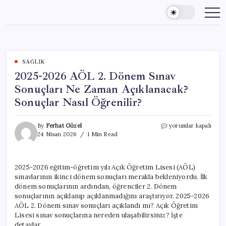
Skip
to
content
SAĞLIK
2025-2026 AÖL 2. Dönem Sınav
Sonuçları Ne Zaman Açıklanacak?
Sonuçlar Nasıl Öğrenilir?
2025-
By
Ferhat Güzel
yorumlar kapalı
2026
24 Nisan 2026
1 Min Read
AÖL
2.
Dönem
2025-2026 eğitim-öğretim yılı Açık Öğretim Lisesi (AÖL)
Sınav
sınavlarının ikinci dönem sonuçları merakla bekleniyordu. İlk
Sonuçları
Ne
dönem sonuçlarının ardından, öğrenciler 2. Dönem
Zaman
sonuçlarının açıklanıp açıklanmadığını araştırıyor. 2025-2026
Açıklanacak?
AÖL 2. Dönem sınav sonuçları açıklandı mı? Açık Öğretim
Sonuçlar
Lisesi sınav sonuçlarına nereden ulaşabilirsiniz? İşte
Nasıl
detaylar…