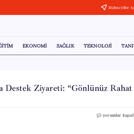
Subscribe t
ĞİTİM
EKONOMİ
SAĞLIK
TEKNOLOJİ
TANI
a Destek Ziyareti: “Gönlünüz Rahat
Ahmet
yorumlar kapal
Akın’dan
Kılıçdaroğlu’na
Destek