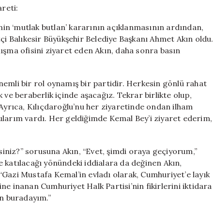
Ziyareti:
“Gönlünüz
in ‘mutlak butlan’ kararının açıklanmasının ardından,
Rahat
tçi Balıkesir Büyükşehir Belediye Başkanı Ahmet Akın oldu.
Olsun”
ışma ofisini ziyaret eden Akın, daha sonra basın
için
emli bir rol oynamış bir partidir. Herkesin gönlü rahat
ik ve beraberlik içinde aşacağız. Tekrar birlikte olup,
 Ayrıca, Kılıçdaroğlu’nu her ziyaretinde ondan ilham
ularım vardı. Her geldiğimde Kemal Bey’i ziyaret ederim,
niz?” sorusuna Akın, “Evet, şimdi oraya geçiyorum,”
 katılacağı yönündeki iddialara da değinen Akın,
: “Gazi Mustafa Kemal’in evladı olarak, Cumhuriyet’e layık
e inanan Cumhuriyet Halk Partisi’nin fikirlerini iktidara
in buradayım.”