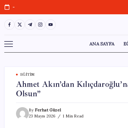
Skip
-
to
content
https://www.facebook.com/
https://twitter.com/
https://t.me/
https://www.instagram.com/
https://youtube.com/
ANA SAYFA
E
EĞITIM
Ahmet Akın’dan Kılıçdaroğlu’n
Olsun”
By
Ferhat Güzel
23 Mayıs 2026
1 Min Read