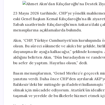
23 Mayıs 2026 tarihinde, CHP’ye yönelik mahkemen
eski Genel Başkan Kemal Kılıçdaroğlu’na ilk ziyare
Sabah saatlerinde Kılıçdaroğlu’nun Ankara’daki çal
mensuplarına açıklamalarda bulundu.
Akın, “CHP, Türkiye Cumhuriyeti’nin kuruluşunda ön
olsun. Bu süreci sükunetle ve akılcı bir şekilde, birl
dayanışma ile ayağa kalkacağız,” şeklinde konuştu.
aldığını belirten Akın, “Dün buradaydım ve randev
bu sefer de yaptım. Hayırlısı olsun,” dedi.
Basın mensuplarının, “Genel Merkez’e geçecek misi
yanıtını verdi. Daha önce CHP’den ayrılarak AKP’ye
Balıkesir’deki bir mitingde şu ifadeleri kullanmıştı
olmak için mücadele ediyorum. Atatürk’ün ideallerin
taşımak ve yerelde de bu ilkelerle hizmet etmek iç