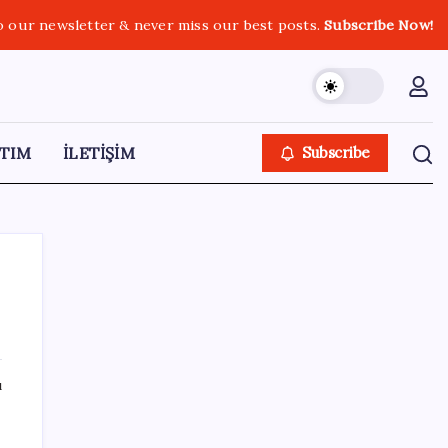
o our newsletter & never miss our best posts.
Subscribe Now!
TIM
İLETİŞİM
Subscribe
SON YAZILAR
ı
TÜİK temmuz ayı verilerini açıkladı: Hizmet
enflasyonunda sert yükseliş