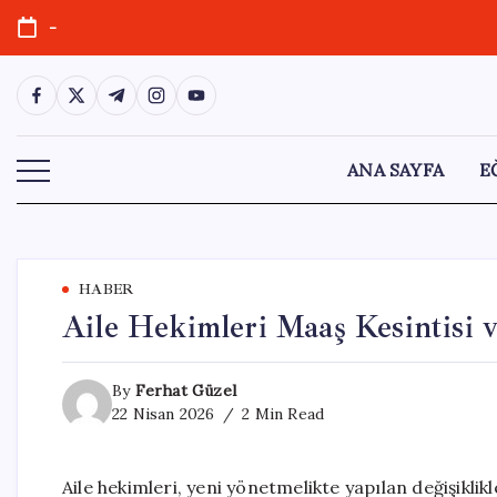
Skip
-
to
content
https://www.facebook.com/
https://twitter.com/
https://t.me/
https://www.instagram.com/
https://youtube.com/
ANA SAYFA
E
HABER
Aile Hekimleri Maaş Kesintisi 
By
Ferhat Güzel
22 Nisan 2026
2 Min Read
Aile hekimleri, yeni yönetmelikte yapılan değişikli