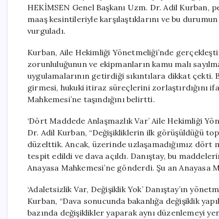
HEKİMSEN Genel Başkanı Uzm. Dr. Adil Kurban, pe
maaş kesintileriyle karşılaştıklarını ve bu durumun
vurguladı.
Kurban, Aile Hekimliği Yönetmeliği’nde gerçekleştir
zorunluluğunun ve ekipmanların kamu malı sayılması
uygulamalarının getirdiği sıkıntılara dikkat çekt
girmesi, hukuki itiraz süreçlerini zorlaştırdığını
Mahkemesi’ne taşındığını belirtti.
‘Dört Maddede Anlaşmazlık Var’ Aile Hekimliği Yön
Dr. Adil Kurban, “Değişikliklerin ilk görüşüldüğü top
düzelttik. Ancak, üzerinde uzlaşamadığımız dört 
tespit edildi ve dava açıldı. Danıştay, bu maddeler
Anayasa Mahkemesi’ne gönderdi. Şu an Anayasa Ma
‘Adaletsizlik Var, Değişiklik Yok’ Danıştay’ın yönet
Kurban, “Dava sonucunda bakanlığa değişiklik yapıl
bazında değişiklikler yaparak aynı düzenlemeyi ye