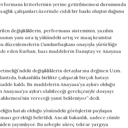
Artan
rformans kriterlerinin yerine getirilmemesi durumunda
İş
 sağlık çalışanları üzerinde ciddi bir baskı oluşturduğunu
Yükü
Nedeniyle
Ayakta!
ilen değişikliklerin, performans sisteminin, yazılım
için
nın yanı sıra iş yükündeki artış ve maaş kesintisi
i. Bu düzenlemelerin Cumhurbaşkanı onayıyla yürürlüğe
 ifade eden Kurban, bazı maddelerin Danıştay ve Anayasa
etmeliği’ndeki değişikliklerin detaylarına değinen Uzm.
lantıda, bakanlıkla birlikte çalışarak birçok hatayı
madde kaldı. Bu maddelerin Anayasa’ya aykırı olduğu
in Anayasa’ya aykırı olabileceği gerekçesiyle dosyayı
hkemesi’nin vereceği yanıt bekleniyor” dedi.
meliğin hatalı olduğu yönündeki görüşlerini paylaşan
ması gerektiği belirtildi. Ancak bakanlık, sadece cümle
niden yayımlıyor. Bu sebeple süreç tekrar yargıya