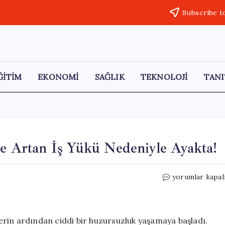
Subscribe t
ĞİTİM
EKONOMİ
SAĞLIK
TEKNOLOJİ
TANI
ve Artan İş Yükü Nedeniyle Ayakta!
Aile
yorumlar kapal
Hekimleri
Maaş
Kesintisi
ve
klerin ardından ciddi bir huzursuzluk yaşamaya başladı.