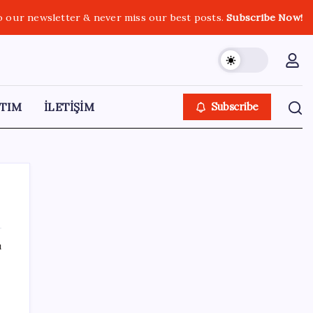
o our newsletter & never miss our best posts.
Subscribe Now!
TIM
İLETİŞİM
Subscribe
ı
SON YAZILAR
TÜİK temmuz ayı verilerini açıkladı: Hizmet
enflasyonunda sert yükseliş