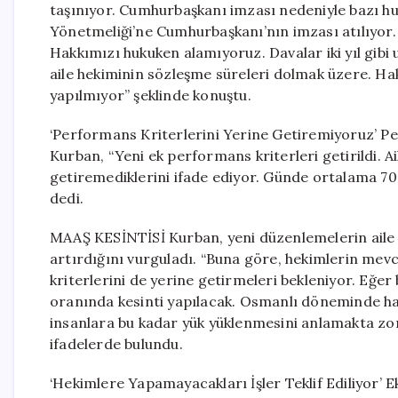
taşınıyor. Cumhurbaşkanı imzası nedeniyle bazı huk
Yönetmeliği’ne Cumhurbaşkanı’nın imzası atılıyor. 
Hakkımızı hukuken alamıyoruz. Davalar iki yıl gibi 
aile hekiminin sözleşme süreleri dolmak üzere. Hak
yapılmıyor” şeklinde konuştu.
‘Performans Kriterlerini Yerine Getiremiyoruz’ P
Kurban, “Yeni ek performans kriterleri getirildi. A
getiremediklerini ifade ediyor. Günde ortalama 7
dedi.
MAAŞ KESİNTİSİ Kurban, yeni düzenlemelerin aile 
artırdığını vurguladı. “Buna göre, hekimlerin mev
kriterlerini de yerine getirmeleri bekleniyor. Eğe
oranında kesinti yapılacak. Osmanlı döneminde hayv
insanlara bu kadar yük yüklenmesini anlamakta zor
ifadelerde bulundu.
‘Hekimlere Yapamayacakları İşler Teklif Ediliyor’ 