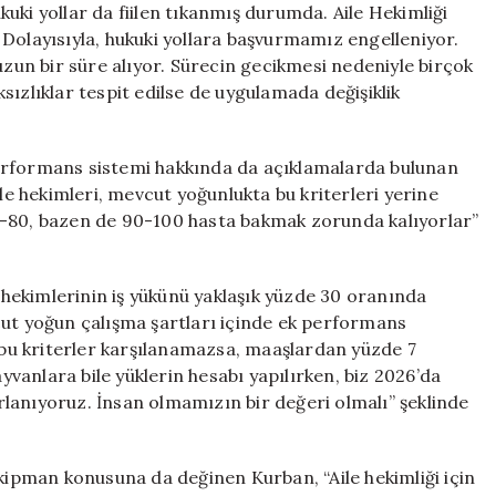
uki yollar da fiilen tıkanmış durumda. Aile Hekimliği
Dolayısıyla, hukuki yollara başvurmamız engelleniyor.
uzun bir süre alıyor. Sürecin gecikmesi nedeniyle birçok
sızlıklar tespit edilse de uygulamada değişiklik
erformans sistemi hakkında da açıklamalarda bulunan
ile hekimleri, mevcut yoğunlukta bu kriterleri yerine
0-80, bazen de 90-100 hasta bakmak zorunda kalıyorlar”
hekimlerinin iş yükünü yaklaşık yüzde 30 oranında
cut yoğun çalışma şartları içinde ek performans
r bu kriterler karşılanamazsa, maaşlardan yüzde 7
anlara bile yüklerin hesabı yapılırken, biz 2026’da
lanıyoruz. İnsan olmamızın bir değeri olmalı” şeklinde
Ekipman konusuna da değinen Kurban, “Aile hekimliği için