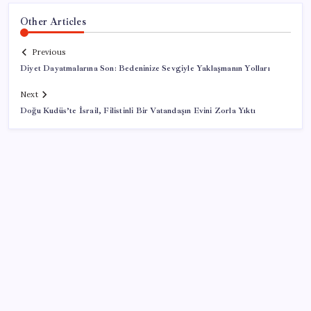
Other Articles
Previous
Diyet Dayatmalarına Son: Bedeninize Sevgiyle Yaklaşmanın Yolları
Next
Doğu Kudüs’te İsrail, Filistinli Bir Vatandaşın Evini Zorla Yıktı
SON YAZILAR
TÜİK temmuz ayı verilerini açıkladı: Hizmet