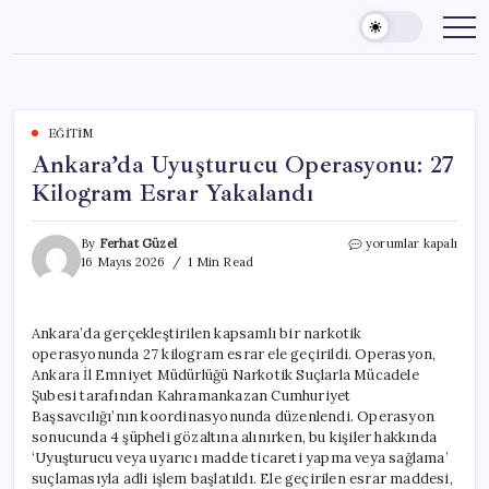
Skip
to
content
EĞITIM
Ankara’da Uyuşturucu Operasyonu: 27
Kilogram Esrar Yakalandı
Ankara’da
By
Ferhat Güzel
yorumlar kapalı
Uyuşturucu
16 Mayıs 2026
1 Min Read
Operasyonu:
27
Kilogram
Ankara’da gerçekleştirilen kapsamlı bir narkotik
Esrar
operasyonunda 27 kilogram esrar ele geçirildi. Operasyon,
Yakalandı
için
Ankara İl Emniyet Müdürlüğü Narkotik Suçlarla Mücadele
Şubesi tarafından Kahramankazan Cumhuriyet
Başsavcılığı’nın koordinasyonunda düzenlendi. Operasyon
sonucunda 4 şüpheli gözaltına alınırken, bu kişiler hakkında
‘Uyuşturucu veya uyarıcı madde ticareti yapma veya sağlama’
suçlamasıyla adli işlem başlatıldı. Ele geçirilen esrar maddesi,