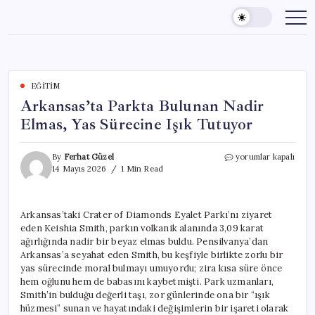
Skip
to
content
EĞITIM
Arkansas’ta Parkta Bulunan Nadir
Elmas, Yas Sürecine Işık Tutuyor
Arkansas’ta
By
Ferhat Güzel
yorumlar kapalı
Parkta
14 Mayıs 2026
1 Min Read
Bulunan
Nadir
Elmas,
Arkansas’taki Crater of Diamonds Eyalet Parkı’nı ziyaret
Yas
eden Keishia Smith, parkın volkanik alanında 3,09 karat
Sürecine
Işık
ağırlığında nadir bir beyaz elmas buldu. Pensilvanya’dan
Tutuyor
Arkansas’a seyahat eden Smith, bu keşfiyle birlikte zorlu bir
için
yas sürecinde moral bulmayı umuyordu; zira kısa süre önce
hem oğlunu hem de babasını kaybetmişti. Park uzmanları,
Smith’in bulduğu değerli taşı, zor günlerinde ona bir “ışık
hüzmesi” sunan ve hayatındaki değişimlerin bir işareti olarak