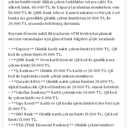
çekim limitlerinde dikkat çeken farklılıklar ortaya çıktı. En
yüksek limit, 60.000 TL ile Enpara tarafından sunulurken, onu
50.000 TL ile QNB Bank izliyor. Kamu bankaları ve birçok özel
banka ise genellikle günlük çekim limitlerini 10.000 TL ile
20.000 TL arasında belirlemiş durumda.
Bayram dönemi nakit ihtiyaçlarını ATM’lerden karşılamak
isteyen vatandaşlar için güncel limit bilgileri şöyle sıralandı:
– **Enpara:** Günlük kartlı nakit çekim limiti 60.000 TL, QR
kod ile çekim limiti 10.000 TL.
– **QNB Bank:** Hem kartlı hem de QR kod ile günlük para
çekme limiti 50.000 TL.
– **İş Bankası:** Günlük 20.000 TL kartlı ve 20.000 TL QR
kod ile toplamda esnek çekim imkanı sunuluyor.
– **Garanti BBVA:** Günlük nakit çekim limitini 20.000 TL,
dijital bankacılık QR kod limitini de 20.000 TL olarak belirledi.
– **Vakıflar Bankası:** Kartlı çekimlerde 20.000 TL; QR kod
ile çekim limiti ise 5.000 TL.
– **Yapı Kredi:** Kartlı ve QR kodla işlem limitleri her biri için
15.000 TL.
– **ING Bank:** Günlük kartlı çekim limiti 15.000 TL, QR kod
limiti 15.000 TL.
– **TEB (Türk Ekonomi Bankası):** Günlük çekim limitleri