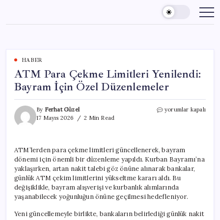
Skip
to
content
HABER
ATM Para Çekme Limitleri Yenilendi:
Bayram İçin Özel Düzenlemeler
ATM
By
Ferhat Güzel
yorumlar kapalı
Para
17 Mayıs 2026
2 Min Read
Çekme
Limitleri
Yenilendi:
ATM’lerden para çekme limitleri güncellenerek, bayram
Bayram
dönemi için önemli bir düzenleme yapıldı. Kurban Bayramı’na
İçin
Özel
yaklaşırken, artan nakit talebi göz önüne alınarak bankalar,
Düzenlemeler
günlük ATM çekim limitlerini yükseltme kararı aldı. Bu
için
değişiklikle, bayram alışverişi ve kurbanlık alımlarında
yaşanabilecek yoğunluğun önüne geçilmesi hedefleniyor.
Yeni güncellemeyle birlikte, bankaların belirlediği günlük nakit