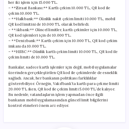
her iki işlem için 15.000 TL.
– **Ziraat Bankası:** Kartlı çekim 10.000 TL, QR kod ile
çekim 10.000 TL.
– **Halkbank:** Günlük nakit çekim limiti 10.000 TL, mobil
QR kod limitini de 10.000 TL olarak belirledi.
– **Akbank:** Güncel limitler, kartlı çekimler için 10.000 TL,
QR kod işlemleri için de 10.000 TL.
– **Denizbank:** Kartlı çekim için 10.000 TL, QR kod çekim
imkanı da 10.000 TL.
– **HSBC:** Günlük kartlı çekim limiti 10.000 TL, QR kod ile
çekim limiti de 10.000 TL.
Bankalar, sadece kartlı işlemler için değil, mobil uygulamalar
üzerinden gerçekleştirilen QR kod ile çekimlerde de esneklik
sağladı. Ancak, her bankanın politikası farklılıklar
gösterebiliyor. Örneğin, Vakıfbank’ta kartlı para çekme limiti
20.000 TL iken, QR kod ile çekim limiti 5.000 TL’de kalıyor.
Bu nedenle, vatandaşların işlem yapmadan önce ilgili
bankanın mobil uygulamasından güncel limit bilgilerini
kontrol etmeleri önem arz ediyor.