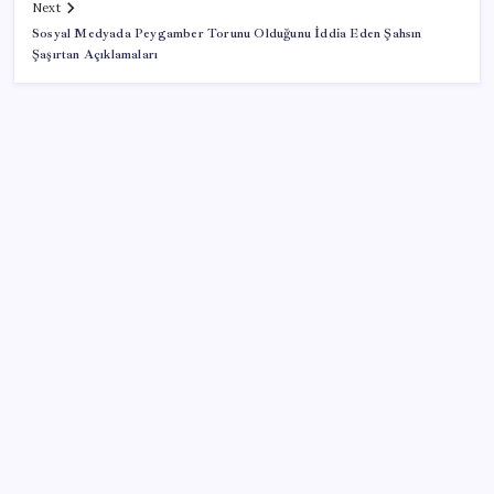
Next
Sosyal Medyada Peygamber Torunu Olduğunu İddia Eden Şahsın
Şaşırtan Açıklamaları
SON YAZILAR
TBMM Adalet Komisyonu’nda çerçeve yasa
tartışmalarla başladı: Komisyonda ‘yasa’ atışması
Gökhan Günaydın: ‘Seçimden kaçmasınlar. Sokağa
çıksınlar, görelim onları’
Altında yükseliş kapıda mı? Uzman isimden ezber
bozan tahmin!