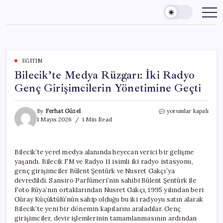
Skip
to
content
EĞITIM
Bilecik’te Medya Rüzgarı: İki Radyo
Genç Girişimcilerin Yönetimine Geçti
Bilecik’te
By
Ferhat Güzel
yorumlar kapalı
Medya
1 Mayıs 2026
1 Min Read
Rüzgarı:
İki
Radyo
Bilecik’te yerel medya alanında heyecan verici bir gelişme
Genç
yaşandı. Bilecik FM ve Radyo 11 isimli iki radyo istasyonu,
Girişimcilerin
Yönetimine
genç girişimciler Bülent Şentürk ve Nusret Gakçı’ya
Geçti
devredildi. Sansiro Parfümeri’nin sahibi Bülent Şentürk ile
için
Foto Rüya’nın ortaklarından Nusret Gakçı, 1995 yılından beri
Güray Küçüktülü’nün sahip olduğu bu iki radyoyu satın alarak
Bilecik’te yeni bir dönemin kapılarını araladılar. Genç
girişimciler, devir işlemlerinin tamamlanmasının ardından