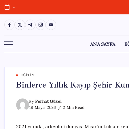
Skip
-
to
content
https://www.facebook.com/
https://twitter.com/
https://t.me/
https://www.instagram.com/
https://youtube.com/
ANA SAYFA
E
EĞITIM
Binlerce Yıllık Kayıp Şehir Ku
By
Ferhat Güzel
18 Mayıs 2026
2 Min Read
2021 yılında, arkeoloji dünyası Mısır’ın Luksor ken