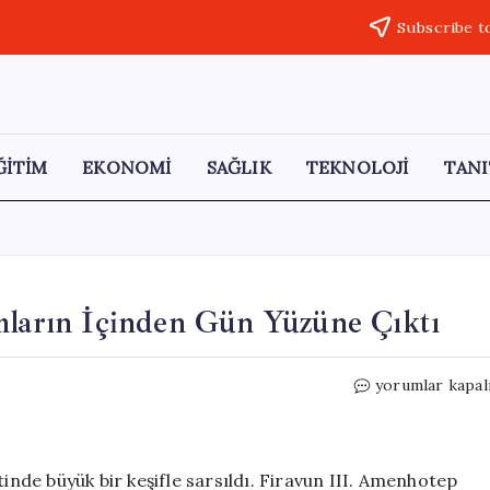
Subscribe t
ĞİTİM
EKONOMİ
SAĞLIK
TEKNOLOJİ
TANI
mların İçinden Gün Yüzüne Çıktı
Binlerce
yorumlar kapal
Yıllık
Kayıp
Şehir
Kumların
tinde büyük bir keşifle sarsıldı. Firavun III. Amenhotep