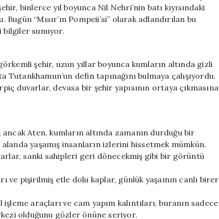
İçinden
ehir, binlerce yıl boyunca Nil Nehri’nin batı kıyısındaki
Gün
 Bugün “Mısır’ın Pompeii’si” olarak adlandırılan bu
Yüzüne
 bilgiler sunuyor.
Çıktı
için
rkemli şehir, uzun yıllar boyunca kumların altında gizli
ıçta Tutankhamun’un defin tapınağını bulmaya çalışıyordu.
erpiç duvarlar, devasa bir şehir yapısının ortaya çıkmasına
tı; ancak Aten, kumların altında zamanın durduğu bir
 alanda yaşamış insanların izlerini hissetmek mümkün.
arlar, sanki sahipleri geri dönecekmiş gibi bir görüntü
rı ve pişirilmiş etle dolu kaplar, günlük yaşamın canlı birer
 işleme araçları ve cam yapım kalıntıları, buranın sadece
rkezi olduğunu gözler önüne seriyor.