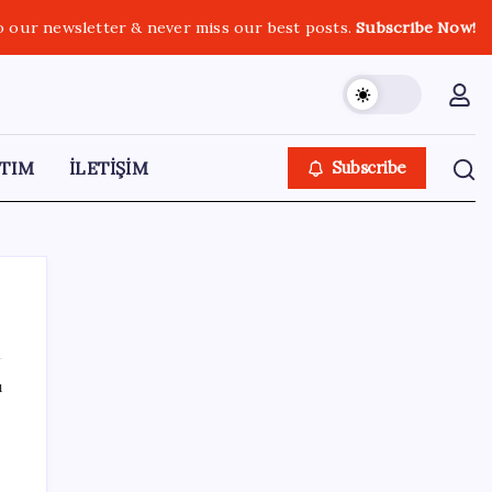
o our newsletter & never miss our best posts.
Subscribe Now!
TIM
İLETİŞİM
Subscribe
ı
SON YAZILAR
Altında yükseliş kapıda mı? Uzman isimden
ezber bozan tahmin!