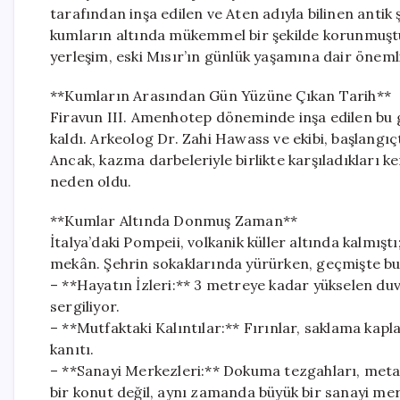
tarafından inşa edilen ve Aten adıyla bilinen antik ş
kumların altında mükemmel bir şekilde korunmuştu.
yerleşim, eski Mısır’ın günlük yaşamına dair önemli
**Kumların Arasından Gün Yüzüne Çıkan Tarih**
Firavun III. Amenhotep döneminde inşa edilen bu gö
kaldı. Arkeolog Dr. Zahi Hawass ve ekibi, başlang
Ancak, kazma darbeleriyle birlikte karşıladıkları k
neden oldu.
**Kumlar Altında Donmuş Zaman**
İtalya’daki Pompeii, volkanik küller altında kalmış
mekân. Şehrin sokaklarında yürürken, geçmişte bu
– **Hayatın İzleri:** 3 metreye kadar yükselen duv
sergiliyor.
– **Mutfaktaki Kalıntılar:** Fırınlar, saklama kapla
kanıtı.
– **Sanayi Merkezleri:** Dokuma tezgahları, metal
bir konut değil, aynı zamanda büyük bir sanayi me