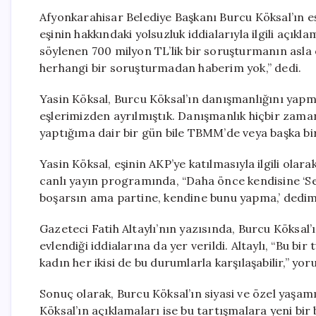
Afyonkarahisar Belediye Başkanı Burcu Köksal’ın eş
eşinin hakkındaki yolsuzluk iddialarıyla ilgili açık
söylenen 700 milyon TL’lik bir soruşturmanın asla o
herhangi bir soruşturmadan haberim yok,” dedi.
Yasin Köksal, Burcu Köksal’ın danışmanlığını yapm
eşlerimizden ayrılmıştık. Danışmanlık hiçbir zam
yaptığıma dair bir gün bile TBMM’de veya başka bir
Yasin Köksal, eşinin AKP’ye katılmasıyla ilgili olara
canlı yayın programında, “Daha önce kendisine ‘S
boşarsın ama partine, kendine bunu yapma,’ dedim.
Gazeteci Fatih Altaylı’nın yazısında, Burcu Köksal
evlendiği iddialarına da yer verildi. Altaylı, “Bu bi
kadın her ikisi de bu durumlarla karşılaşabilir,” y
Sonuç olarak, Burcu Köksal’ın siyasi ve özel yaşamı
Köksal’ın açıklamaları ise bu tartışmalara yeni bir