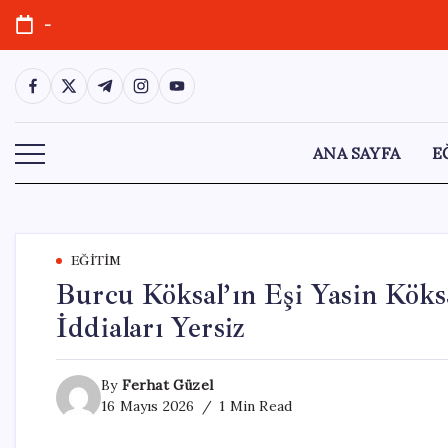
Skip
-
to
content
https://www.facebook.com/
https://twitter.com/
https://t.me/
https://www.instagram.com/
https://youtube.com/
ANA SAYFA
E
EĞITIM
Burcu Köksal’ın Eşi Yasin Köks
İddiaları Yersiz
By
Ferhat Güzel
16 Mayıs 2026
1 Min Read