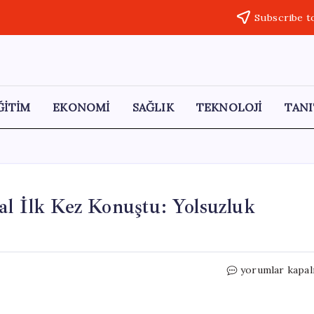
Subscribe t
ĞİTİM
EKONOMİ
SAĞLIK
TEKNOLOJİ
TANI
al İlk Kez Konuştu: Yolsuzluk
Burcu
yorumlar kapal
Köksal’ın
Eşi
Yasin