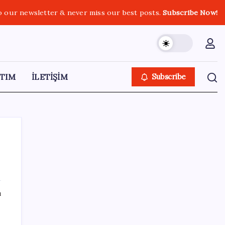
o our newsletter & never miss our best posts.
Subscribe Now!
TIM
İLETİŞİM
Subscribe
SON YAZILAR
ı
Altında yükseliş kapıda mı? Uzman isimden
ezber bozan tahmin!