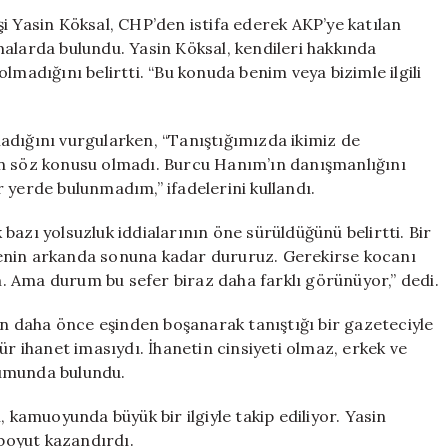
Köksal
i Yasin Köksal, CHP’den istifa ederek AKP’ye katılan
İlk
lamalarda bulundu. Yasin Köksal, kendileri hakkında
Kez
lmadığını belirtti. “Bu konuda benim veya bizimle ilgili
Konuştu:
Yolsuzluk
İddiaları
adığını vurgularken, “Tanıştığımızda ikimiz de
Yersiz
an söz konusu olmadı. Burcu Hanım’ın danışmanlığını
için
 yerde bulunmadım,” ifadelerini kullandı.
k bazı yolsuzluk iddialarının öne sürüldüğünü belirtti. Bir
enin arkanda sonuna kadar dururuz. Gerekirse kocanı
 Ama durum bu sefer biraz daha farklı görünüyor,” dedi.
’ın daha önce eşinden boşanarak tanıştığı bir gazeteciyle
r tür ihanet imasıydı. İhanetin cinsiyeti olmaz, erkek ve
orumunda bulundu.
, kamuoyunda büyük bir ilgiyle takip ediliyor. Yasin
 boyut kazandırdı.