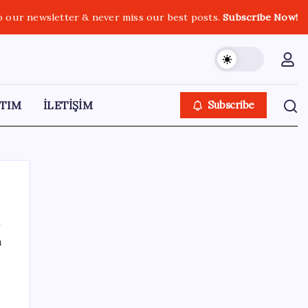
o our newsletter & never miss our best posts.
Subscribe Now!
TIM
İLETİŞİM
Subscribe
ı
SON YAZILAR
TÜİK temmuz ayı verilerini açıkladı: Hizmet
enflasyonunda sert yükseliş