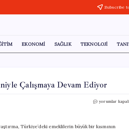
Subscribe t
ĞİTİM
EKONOMİ
SAĞLIK
TEKNOLOJİ
TANI
eniyle Çalışmaya Devam Ediyor
Emekliler
yorumlar kapal
Geçim
Sıkıntısı
Nedeniyle
Çalışmaya
aştırma, Türkiye’deki emeklilerin büyük bir kısmının