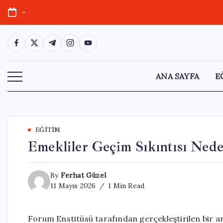
Skip
-
to
content
https://www.facebook.com/
https://twitter.com/
https://t.me/
https://www.instagram.com/
https://youtube.com/
ANA SAYFA
E
EĞITIM
Emekliler Geçim Sıkıntısı Ned
By
Ferhat Güzel
11 Mayıs 2026
1 Min Read
Forum Enstitüsü tarafından gerçekleştirilen bir ar