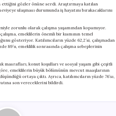
Devam
ettiğini gözler önüne serdi. Araştırmaya katılan
Ediyor
i seviyeye ulaşması durumunda iş hayatını bırakacaklarını
için
eniyle zorunlu olarak çalışma yaşamından kopamıyor.
 çalışma, emeklilerin önemli bir kısmının temel
uğunu gösteriyor. Katılımcıların yüzde 62,2’si, çalışmadan
e 89’u, emeklilik sonrasında çalışma sebeplerinin
ık masrafları, konut koşulları ve sosyal yaşam gibi çeşitli
 göre, emeklilerin büyük bölümünün mevcut maaşlarının
üşündüğü ortaya çıktı. Ayrıca, katılımcıların yüzde 76’sı,
atına son vereceklerini bildirdi.