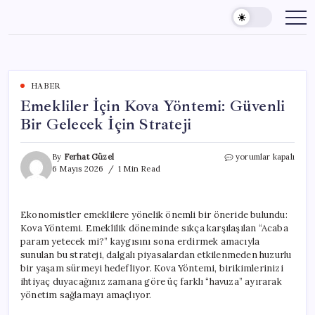
Skip
to
content
HABER
Emekliler İçin Kova Yöntemi: Güvenli
Bir Gelecek İçin Strateji
Emekliler
By
Ferhat Güzel
yorumlar kapalı
İçin
6 Mayıs 2026
1 Min Read
Kova
Yöntemi:
Güvenli
Ekonomistler emeklilere yönelik önemli bir öneride bulundu:
Bir
Kova Yöntemi. Emeklilik döneminde sıkça karşılaşılan “Acaba
Gelecek
İçin
param yetecek mi?” kaygısını sona erdirmek amacıyla
Strateji
sunulan bu strateji, dalgalı piyasalardan etkilenmeden huzurlu
için
bir yaşam sürmeyi hedefliyor. Kova Yöntemi, birikimlerinizi
ihtiyaç duyacağınız zamana göre üç farklı “havuza” ayırarak
yönetim sağlamayı amaçlıyor.