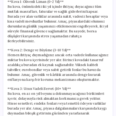
**Kova 1: Güvenli Liman (0-2 Yıl)**
Bu kova, önümüzdeki iki yıl içinde ihtiyaç duyacağınız tüm
mutfak masrafları, faturalar ve sağlık giderlerini kapsar.
Burada yer alan varlıklar arasında nakit, vadesiz hesaplar veya
kısa vadeli mevduatlar bulunur. Amaç, piyasalardaki olumsuz
durumların günlük yaşamınızı etkilemesini engelleyerek, iki yıl
süreyle finansal güvence sağlamaktır. Bu sayede, borsa
düşüşleri karşısında stres yaşamadan rahatça
ilerleyebilirsiniz.
**Kova 2: Denge ve Büyüme (3-10 Yıl)**
Hemen ihtiyaç duymadığınız ancak orta vadede kullanacağınız
miktar bu kova içerisinde yer alır. Birinci kovadaki tasarruf
azaldıkça buradan ek kaynak sağlanabilir. Yüksek kaliteli
tahviller, eurobondlar veya sabit getirili fonlar bu havuzda
bulunur. Amaç, güvenlik ve kârlılık arasında denge kurarak
enflasyona karşı bir koruma mekanizması oluşturmaktır.
**Kova 3: Uzun Vadeli Servet (10+ Yıl)**
Bu kova, en az on yıl boyunca dokunmayacağınız birikimleri
içerir, dolayısıyla risk almaktan korkmanıza gerek yoktur.
Hisse senetleri, endeks fonları veya temettü ödeyen varlıklar
burada yer alır. Amaç, piyasa dalgalanmaları karşısında kaygı
duymadan bileşik getirinin gücünden yararlanarak