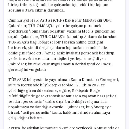
birleştirilmişti. Şimdi ise çalışanlar için ciddi bir lojman
sorunu ortaya çıkmış durumda.
Cumhuriyet Halk Partisi (CHP) Eskişehir Milletvekili Utku
Çakırözer, TÜLOMSAŞ’ta yıllardır çalışan personele
gönderilen “lojmanları boşaltın” yazısını Meclis gündemine
taşıdı. Çakırözer, TÜLOMSAŞ’ın kapatılıp Ankara’da kurulan
TÜRASAŞ’a bağlı bölgesel bir fabrika haline geldiğini
belirterek, şimdi de çalışanların lojmanlarına müdahale
edildiğini ifade etti. “Amaç açık: liyakatli personeli bezdirip,
yerlerine vekaleten atanan kişileri yerleştirmek,” diyen
Çakırözer, bu hukuksuz uygulamanın derhal iptal edilmesi
gerektiğini vurguladı.
TÜRASAŞ bünyesinde yayımlanan Kamu Konutları Yönergesi,
kurum içerisinde büyük tepki topladı. 23 Ekim 2025’te
yürürlüğe giren düzenlemeye göre, Eskişehir Bölge
Müdürlüğü’nde görev tahsisli konutlarda yaşayan bazı şefler
ve idari personelin “kadro dışı” bırakıldığı ve lojmanları
boşaltmaya zorlandığı aktarıldı. Çakırözer, bu yönergeyle
birçok “asil personelin” konut hakkının elinden alınmaya
çalışıldığını belirtti.
Ayrıca, boşaltılan lojmanların kimlere verileceği konusunda da