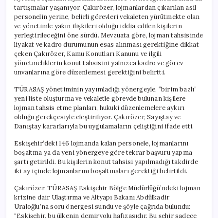
tartışmalar yaşanıyor. Çakırözer, lojmanlardan çıkarılan asil
personelin yerine, belirli görevleri vekaleten yürütmekte olan
ve yönetimle yakın ilişkileri olduğu iddia edilen kişilerin
yerleştirileceğini öne sürdü. Mevzuata göre, lojman tahsisinde
liyakat ve kadro durumunun esas alınması gerektiğine dikkat
çeken Çakırözer, Kamu Konutları Kanunu ve ilgili
yönetmeliklerin konut tahsisini yalnızca kadro ve görev
unvanlarına göre düzenlemesi gerektiğini belirtti.
TÜRASAŞ yönetiminin yayımladığı yönergeyle, “birim bazlı”
yeni liste oluşturma ve vekaletle görevde bulunan kişilere
lojman tahsis etme planları, hukuki düzenlemelere aykırı
olduğu gerekçesiyle eleştiriliyor. Çakırözer, Sayıştay ve
Danıştay kararlarıyla bu uygulamaların çeliştiğini ifade etti.
Eskişehir’deki 146 lojmanda kalan personele, lojmanlarını
boşaltma ya da yeni yönergeye göre tekrar başvuru yapma
şartı getirildi. Bu kişilerin konut tahsisi yapılmadığı takdirde
iki ay içinde lojmanlarını boşaltmaları gerektiği belirtildi.
Çakırözer, TÜRASAŞ Eskişehir Bölge Müdürlüğü’ndeki lojman
krizine dair Ulaştırma ve Altyapı Bakanı Abdülkadir
Uraloğlu’na soru önergesi sundu ve şöyle çağrıda bulundu:
“Eskişehir, bu ülkenin demiryolu hafızasıdır. Bu şehir sadece