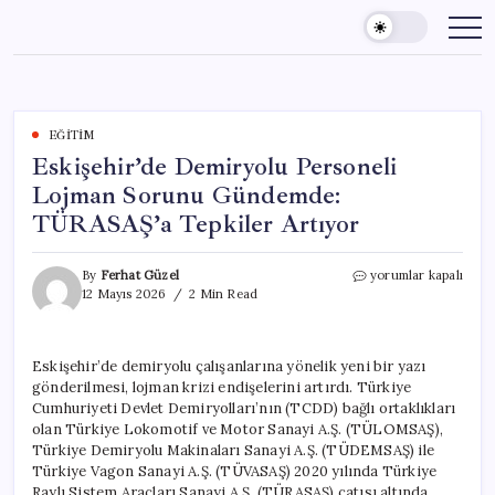
Skip
to
content
EĞITIM
Eskişehir’de Demiryolu Personeli
Lojman Sorunu Gündemde:
TÜRASAŞ’a Tepkiler Artıyor
Eskişehir’de
By
Ferhat Güzel
yorumlar kapalı
Demiryolu
12 Mayıs 2026
2 Min Read
Personeli
Lojman
Sorunu
Eskişehir’de demiryolu çalışanlarına yönelik yeni bir yazı
Gündemde:
gönderilmesi, lojman krizi endişelerini artırdı. Türkiye
TÜRASAŞ’a
Tepkiler
Cumhuriyeti Devlet Demiryolları’nın (TCDD) bağlı ortaklıkları
Artıyor
olan Türkiye Lokomotif ve Motor Sanayi A.Ş. (TÜLOMSAŞ),
için
Türkiye Demiryolu Makinaları Sanayi A.Ş. (TÜDEMSAŞ) ile
Türkiye Vagon Sanayi A.Ş. (TÜVASAŞ) 2020 yılında Türkiye
Raylı Sistem Araçları Sanayi A.Ş. (TÜRASAŞ) çatısı altında