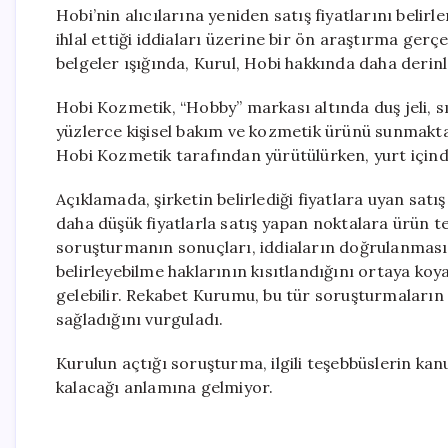
Hobi’nin alıcılarına yeniden satış fiyatlarını bel
ihlal ettiği iddiaları üzerine bir ön araştırma gerç
belgeler ışığında, Kurul, Hobi hakkında daha deri
Hobi Kozmetik, “Hobby” markası altında duş jeli, sıv
yüzlerce kişisel bakım ve kozmetik ürünü sunmaktad
Hobi Kozmetik tarafından yürütülürken, yurt için
Açıklamada, şirketin belirlediği fiyatlara uyan satış
daha düşük fiyatlarla satış yapan noktalara ürün ted
soruşturmanın sonuçları, iddiaların doğrulanması h
belirleyebilme haklarının kısıtlandığını ortaya koy
gelebilir. Rekabet Kurumu, bu tür soruşturmaların 
sağladığını vurguladı.
Kurulun açtığı soruşturma, ilgili teşebbüslerin kanu
kalacağı anlamına gelmiyor.