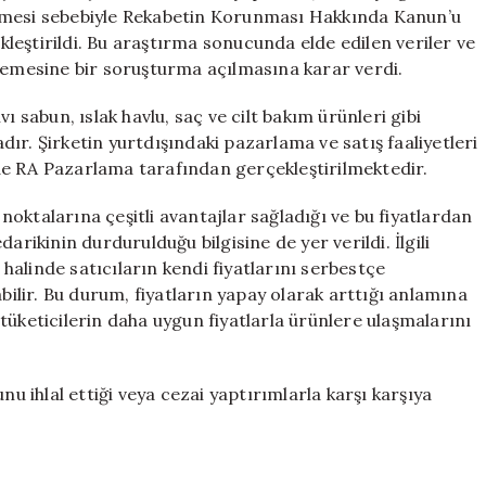
Soruşturma
irlemesi sebebiyle Rekabetin Korunması Hakkında Kanun’u
için
ekleştirildi. Bu araştırma sonucunda elde edilen veriler ve
nlemesine bir soruşturma açılmasına karar verdi.
ı sabun, ıslak havlu, saç ve cilt bakım ürünleri gibi
ır. Şirketin yurtdışındaki pazarlama ve satış faaliyetleri
de RA Pazarlama tarafından gerçekleştirilmektedir.
 noktalarına çeşitli avantajlar sağladığı ve bu fiyatlardan
arikinin durdurulduğu bilgisine de yer verildi. İlgili
alinde satıcıların kendi fiyatlarını serbestçe
abilir. Bu durum, fiyatların yapay olarak arttığı anlamına
tüketicilerin daha uygun fiyatlarla ürünlere ulaşmalarını
nu ihlal ettiği veya cezai yaptırımlarla karşı karşıya