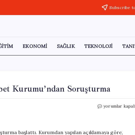
Subscribe t
ĞİTİM
EKONOMİ
SAĞLIK
TEKNOLOJİ
TANI
bet Kurumu’ndan Soruşturma
Hobi
yorumlar kapal
Kozmetik
Hakkında
Rekabet
Kurumu’ndan
şturma başlattı. Kurumdan yapılan açıklamaya göre,