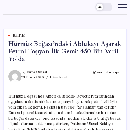
Skip
to
content
EĞITIM
Hürmüz Boğazı’ndaki Ablukayı Aşarak
Petrol Taşıyan İlk Gemi: 450 Bin Varil
Yolda
Hürmüz
By
Ferhat Güzel
yorumlar kapalı
Boğazı’ndaki
23 Nisan 2026
1 Min Read
Ablukayı
Aşarak
Petrol
Hürmüz Boğazı’nda Amerika Birleşik Devletleri tarafından
Taşıyan
uygulanan deniz ablukasını aşmayı başararak petrol yüküyle
İlk
Gemi:
yola çıkan ilk gemi, Pakistan bayraklı “Shalamar” tankeridir.
450
Küresel petrol ticaretinin en önemli noktalarından biri olan
Bin
bu boğazda askeri operasyonlar nedeniyle deniz trafiği büyük
Varil
ölçüde durma noktasına gelirken, Pakistan Ulusal Nakliye
Yolda
Şirketi’ne (PNSC) ait dev tanker, ablukayı geride bırakarak