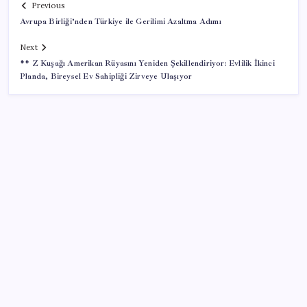
Previous
Avrupa Birliği’nden Türkiye ile Gerilimi Azaltma Adımı
Next
** Z Kuşağı Amerikan Rüyasını Yeniden Şekillendiriyor: Evlilik İkinci
Planda, Bireysel Ev Sahipliği Zirveye Ulaşıyor
SON YAZILAR
TÜİK temmuz ayı verilerini açıkladı: Hizmet
enflasyonunda sert yükseliş
Akaryakıtta kötü sürpriz: İndirimin büyük kısmı buhar