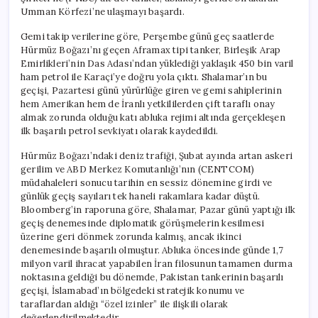
için
Umman Körfezi’ne ulaşmayı başardı.
Gemi takip verilerine göre, Perşembe günü geç saatlerde
Hürmüz Boğazı’nı geçen Aframax tipi tanker, Birleşik Arap
Emirlikleri’nin Das Adası’ndan yüklediği yaklaşık 450 bin varil
ham petrol ile Karaçi’ye doğru yola çıktı. Shalamar’ın bu
geçişi, Pazartesi günü yürürlüğe giren ve gemi sahiplerinin
hem Amerikan hem de İranlı yetkililerden çift taraflı onay
almak zorunda olduğu katı abluka rejimi altında gerçekleşen
ilk başarılı petrol sevkiyatı olarak kaydedildi.
Hürmüz Boğazı’ndaki deniz trafiği, Şubat ayında artan askeri
gerilim ve ABD Merkez Komutanlığı’nın (CENTCOM)
müdahaleleri sonucu tarihin en sessiz dönemine girdi ve
günlük geçiş sayıları tek haneli rakamlara kadar düştü.
Bloomberg’in raporuna göre, Shalamar, Pazar günü yaptığı ilk
geçiş denemesinde diplomatik görüşmelerin kesilmesi
üzerine geri dönmek zorunda kalmış, ancak ikinci
denemesinde başarılı olmuştur. Abluka öncesinde günde 1,7
milyon varil ihracat yapabilen İran filosunun tamamen durma
noktasına geldiği bu dönemde, Pakistan tankerinin başarılı
geçişi, İslamabad’ın bölgedeki stratejik konumu ve
taraflardan aldığı “özel izinler” ile ilişkili olarak
değerlendirilmektedir.