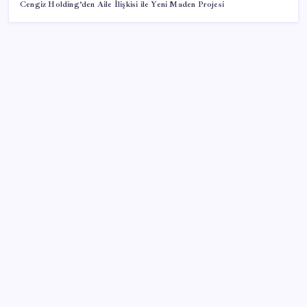
Cengiz Holding’den Aile İlişkisi ile Yeni Maden Projesi
SON YAZILAR
TÜİK temmuz ayı verilerini açıkladı: Hizmet
enflasyonunda sert yükseliş
Akaryakıtta kötü sürpriz: İndirimin büyük kısmı buhar
oldu!
Orhan Çerkez kimdir? Çekmeköy Belediye Başkanı
Orhan Çerkez kaç yaşında, nereli?
Kullanıcı sayısı 1 milyarı aştı