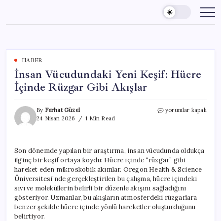
Skip
to
content
HABER
İnsan Vücudundaki Yeni Keşif: Hücre
İçinde Rüzgar Gibi Akışlar
İnsan
By
Ferhat Güzel
yorumlar kapalı
Vücudundaki
24 Nisan 2026
1 Min Read
Yeni
Keşif:
Hücre
Son dönemde yapılan bir araştırma, insan vücudunda oldukça
İçinde
ilginç bir keşif ortaya koydu: Hücre içinde “rüzgar” gibi
Rüzgar
Gibi
hareket eden mikroskobik akımlar. Oregon Health & Science
Akışlar
Üniversitesi’nde gerçekleştirilen bu çalışma, hücre içindeki
için
sıvı ve moleküllerin belirli bir düzenle akışını sağladığını
gösteriyor. Uzmanlar, bu akışların atmosferdeki rüzgarlara
benzer şekilde hücre içinde yönlü hareketler oluşturduğunu
belirtiyor.