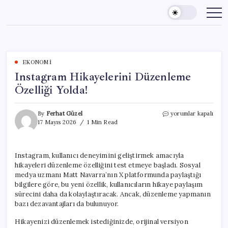
Skip
to
content
EKONOMI
Instagram Hikayelerini Düzenleme
Özelliği Yolda!
Instagram
By
Ferhat Güzel
yorumlar kapalı
Hikayelerini
17 Mayıs 2026
1 Min Read
Düzenleme
Özelliği
Yolda!
Instagram, kullanıcı deneyimini geliştirmek amacıyla
için
hikayeleri düzenleme özelliğini test etmeye başladı. Sosyal
medya uzmanı Matt Navarra’nın X platformunda paylaştığı
bilgilere göre, bu yeni özellik, kullanıcıların hikaye paylaşım
sürecini daha da kolaylaştıracak. Ancak, düzenleme yapmanın
bazı dezavantajları da bulunuyor.
Hikayenizi düzenlemek istediğinizde, orijinal versiyon