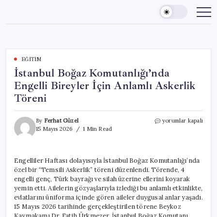
Skip
to
content
EĞITIM
İstanbul Boğaz Komutanlığı’nda
Engelli Bireyler İçin Anlamlı Askerlik
Töreni
İstanbul
By
Ferhat Güzel
yorumlar kapalı
Boğaz
15 Mayıs 2026
1 Min Read
Komutanlığı’nda
Engelli
Bireyler
Engelliler Haftası dolayısıyla İstanbul Boğaz Komutanlığı’nda
İçin
özel bir “Temsili Askerlik” töreni düzenlendi. Törende, 4
Anlamlı
Askerlik
engelli genç, Türk bayrağı ve silah üzerine ellerini koyarak
Töreni
yemin etti. Ailelerin gözyaşlarıyla izlediği bu anlamlı etkinlikte,
için
evlatlarını üniforma içinde gören aileler duygusal anlar yaşadı.
15 Mayıs 2026 tarihinde gerçekleştirilen törene Beykoz
Kaymakamı Dr. Fatih Ürkmezer, İstanbul Boğaz Komutanı