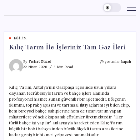
Skip
to
content
EĞITIM
Kılıç Tarım İle İşleriniz Tam Gaz İleri
Kılıç
By
Ferhat Güzel
yorumlar kapalı
Tarım
22 Nisan 2026
3 Min Read
İle
İşleriniz
Tam
Kılıç Tarım, Antalya’nın Gazipaşa ilçesinde uzun yıllara
Gaz
dayanan tecrübesiyle tarım ve bahçe işleri alanında
İleri
için
profesyonel hizmet sunan güvenilir bir işletmedir. Bölgenin
iklimini, toprak yapısını ve tarımsal ihtiyaçlarını iyi bilen ekip,
hem bireysel bahçe sahiplerine hem de ticari tarım yapan
müşterilere yönelik kapsamlı çözümler üretmektedir. “Her
türlü bahçe işi yapılır” anlayışıyla hareket eden Kılıç Tarım,
küçük bir hobi bahçesinden büyük ölçekli tarım arazilerine
kadar geniş bir hizmet yelpazesi sunmaktadır.