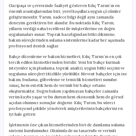
Gazipaşa ve çevresinde faaliyet gösteren Kılıç Tarım’ın en
önemli avantajlarından biri, yerel koşullara uygun çözümler
geliştirmesidir. Tarım, sadece bilgi değil aynı zamanda
deneyim gerektiren bir alandır. Bu noktada Kılıç Tarım,
yılların verdiği saha tecrübesi ile müşterilerine en doğru
uygulamaları sunar. Toprak hazırlığından bitki dikimine,
bakım süreçlerinden sulama sistemlerine kadar her aşamada
profesyonel destek sağlar.
Bahçe düzenleme ve bakım hizmetleri, Kılıç Tarım’ın en çok
tercih edilen hizmetlerinden biridir. Yeni bir bahçe kurmak
isteyenler için planlama, toprak analizi, uygun bitki seçimi ve
uygulama süreçleri titizlikle yürütülür. Mevcut bahçeler için ise
bakım, budama, gübreleme ve temizlik hizmetleri sunulur.
Amaç, hem estetik hem de verimli bir bahçe ortamı
oluşturmaktır. Doğru bakım yapılmayan bahçeler zamanla
verim kaybı yaşar ve bu durum hem ekonomik hem de görsel
açıdan olumsuz sonuçlar doğurur. Kılıç Tarım, bu süreci
profesyonel şekilde yöneterek müşterilerinin bahçelerini en
iyi hale getirir.
İşletmenin öne çıkan hizmetlerinden biri de damlama sulama
sistemi kurulumudur. Günümüzde su tasarrufu ve verimli