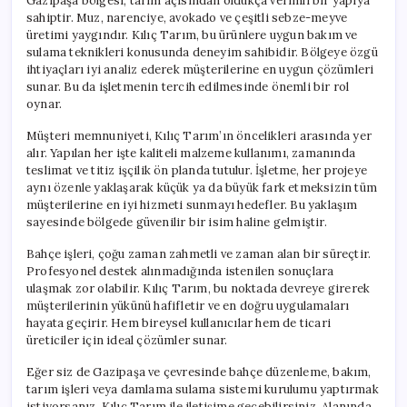
Gazipaşa bölgesi, tarım açısından oldukça verimli bir yapıya
sahiptir. Muz, narenciye, avokado ve çeşitli sebze-meyve
üretimi yaygındır. Kılıç Tarım, bu ürünlere uygun bakım ve
sulama teknikleri konusunda deneyim sahibidir. Bölgeye özgü
ihtiyaçları iyi analiz ederek müşterilerine en uygun çözümleri
sunar. Bu da işletmenin tercih edilmesinde önemli bir rol
oynar.
Müşteri memnuniyeti, Kılıç Tarım’ın öncelikleri arasında yer
alır. Yapılan her işte kaliteli malzeme kullanımı, zamanında
teslimat ve titiz işçilik ön planda tutulur. İşletme, her projeye
aynı özenle yaklaşarak küçük ya da büyük fark etmeksizin tüm
müşterilerine en iyi hizmeti sunmayı hedefler. Bu yaklaşım
sayesinde bölgede güvenilir bir isim haline gelmiştir.
Bahçe işleri, çoğu zaman zahmetli ve zaman alan bir süreçtir.
Profesyonel destek alınmadığında istenilen sonuçlara
ulaşmak zor olabilir. Kılıç Tarım, bu noktada devreye girerek
müşterilerinin yükünü hafifletir ve en doğru uygulamaları
hayata geçirir. Hem bireysel kullanıcılar hem de ticari
üreticiler için ideal çözümler sunar.
Eğer siz de Gazipaşa ve çevresinde bahçe düzenleme, bakım,
tarım işleri veya damlama sulama sistemi kurulumu yaptırmak
istiyorsanız, Kılıç Tarım ile iletişime geçebilirsiniz. Alanında