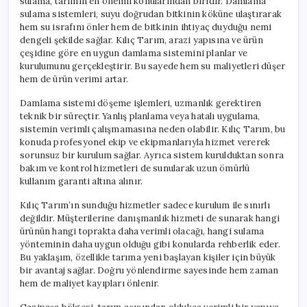
sulama, tarımın en önemli konularından biridir. Damlama
sulama sistemleri, suyu doğrudan bitkinin köküne ulaştırarak
hem su israfını önler hem de bitkinin ihtiyaç duyduğu nemi
dengeli şekilde sağlar. Kılıç Tarım, arazi yapısına ve ürün
çeşidine göre en uygun damlama sistemini planlar ve
kurulumunu gerçekleştirir. Bu sayede hem su maliyetleri düşer
hem de ürün verimi artar.
Damlama sistemi döşeme işlemleri, uzmanlık gerektiren
teknik bir süreçtir. Yanlış planlama veya hatalı uygulama,
sistemin verimli çalışmamasına neden olabilir. Kılıç Tarım, bu
konuda profesyonel ekip ve ekipmanlarıyla hizmet vererek
sorunsuz bir kurulum sağlar. Ayrıca sistem kurulduktan sonra
bakım ve kontrol hizmetleri de sunularak uzun ömürlü
kullanım garanti altına alınır.
Kılıç Tarım’ın sunduğu hizmetler sadece kurulum ile sınırlı
değildir. Müşterilerine danışmanlık hizmeti de sunarak hangi
ürünün hangi toprakta daha verimli olacağı, hangi sulama
yönteminin daha uygun olduğu gibi konularda rehberlik eder.
Bu yaklaşım, özellikle tarıma yeni başlayan kişiler için büyük
bir avantaj sağlar. Doğru yönlendirme sayesinde hem zaman
hem de maliyet kayıpları önlenir.