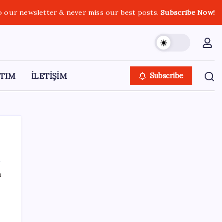
o our newsletter & never miss our best posts.
Subscribe Now!
TIM
İLETİŞİM
Subscribe
ı
SON YAZILAR
Salgın hızla yayıldı: 1,5 milyon koli yumurta
toplatıldı