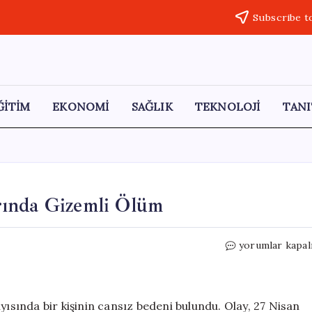
Subscribe t
ĞİTİM
EKONOMİ
SAĞLIK
TEKNOLOJİ
TANI
rında Gizemli Ölüm
Kütahya’da
yorumlar kapal
Adranos
Çayı
Kenarında
Gizemli
yısında bir kişinin cansız bedeni bulundu. Olay, 27 Nisan