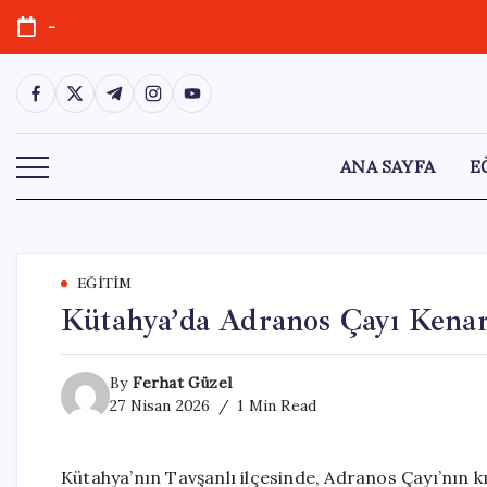
Skip
-
to
content
https://www.facebook.com/
https://twitter.com/
https://t.me/
https://www.instagram.com/
https://youtube.com/
ANA SAYFA
E
EĞITIM
Kütahya’da Adranos Çayı Kena
By
Ferhat Güzel
27 Nisan 2026
1 Min Read
Kütahya’nın Tavşanlı ilçesinde, Adranos Çayı’nın kı