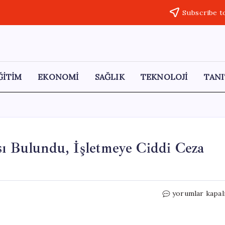
Subscribe t
ĞİTİM
EKONOMİ
SAĞLIK
TEKNOLOJİ
TANI
sı Bulundu, İşletmeye Ciddi Ceza
Marketteki
yorumlar kapal
Pirinçte
Kedi
Dışkısı