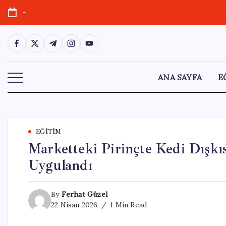
Skip
-
to
content
https://www.facebook.com/
https://twitter.com/
https://t.me/
https://www.instagram.com/
https://youtube.com/
ANA SAYFA
E
EĞITIM
Marketteki Pirinçte Kedi Dışkı
Uygulandı
By
Ferhat Güzel
22 Nisan 2026
1 Min Read