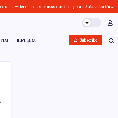
o our newsletter & never miss our best posts.
Subscribe Now!
TIM
İLETİŞİM
Subscribe
SON YAZILAR
ı
Salgın hızla yayıldı: 1,5 milyon koli yumurta
toplatıldı