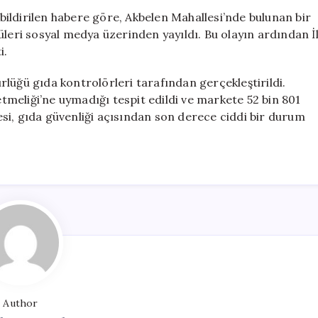
Bulundu,
ildirilen habere göre, Akbelen Mahallesi’nde bulunan bir
İşletmeye
üleri sosyal medya üzerinden yayıldı. Bu olayın ardından İ
Ciddi
i.
Ceza
Uygulandı
lüğü gıda kontrolörleri tarafından gerçekleştirildi.
için
meliği’ne uymadığı tespit edildi ve markete 52 bin 801
lmesi, gıda güvenliği açısından son derece ciddi bir durum
Author