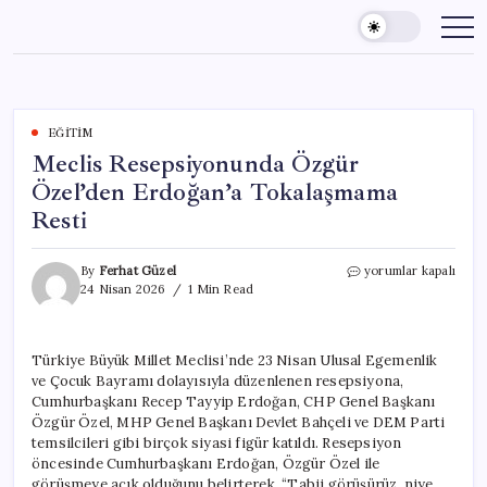
Skip
to
content
EĞITIM
Meclis Resepsiyonunda Özgür
Özel’den Erdoğan’a Tokalaşmama
Resti
Meclis
By
Ferhat Güzel
yorumlar kapalı
Resepsiyonunda
24 Nisan 2026
1 Min Read
Özgür
Özel’den
Erdoğan’a
Türkiye Büyük Millet Meclisi’nde 23 Nisan Ulusal Egemenlik
Tokalaşmama
ve Çocuk Bayramı dolayısıyla düzenlenen resepsiyona,
Resti
için
Cumhurbaşkanı Recep Tayyip Erdoğan, CHP Genel Başkanı
Özgür Özel, MHP Genel Başkanı Devlet Bahçeli ve DEM Parti
temsilcileri gibi birçok siyasi figür katıldı. Resepsiyon
öncesinde Cumhurbaşkanı Erdoğan, Özgür Özel ile
görüşmeye açık olduğunu belirterek, “Tabii görüşürüz, niye