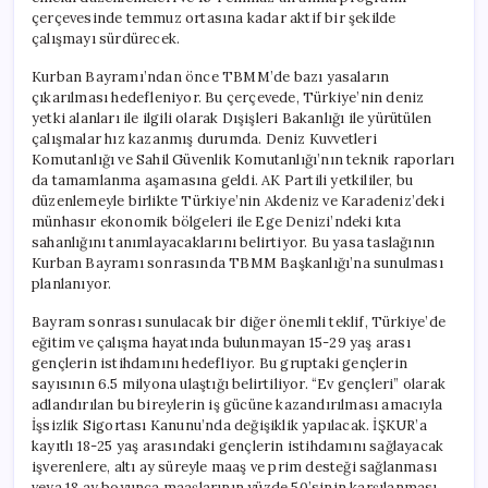
Alanları
çerçevesinde temmuz ortasına kadar aktif bir şekilde
Tartışılacak**
çalışmayı sürdürecek.
için
Kurban Bayramı’ndan önce TBMM’de bazı yasaların
çıkarılması hedefleniyor. Bu çerçevede, Türkiye’nin deniz
yetki alanları ile ilgili olarak Dışişleri Bakanlığı ile yürütülen
çalışmalar hız kazanmış durumda. Deniz Kuvvetleri
Komutanlığı ve Sahil Güvenlik Komutanlığı’nın teknik raporları
da tamamlanma aşamasına geldi. AK Partili yetkililer, bu
düzenlemeyle birlikte Türkiye’nin Akdeniz ve Karadeniz’deki
münhasır ekonomik bölgeleri ile Ege Denizi’ndeki kıta
sahanlığını tanımlayacaklarını belirtiyor. Bu yasa taslağının
Kurban Bayramı sonrasında TBMM Başkanlığı’na sunulması
planlanıyor.
Bayram sonrası sunulacak bir diğer önemli teklif, Türkiye’de
eğitim ve çalışma hayatında bulunmayan 15-29 yaş arası
gençlerin istihdamını hedefliyor. Bu gruptaki gençlerin
sayısının 6.5 milyona ulaştığı belirtiliyor. “Ev gençleri” olarak
adlandırılan bu bireylerin iş gücüne kazandırılması amacıyla
İşsizlik Sigortası Kanunu’nda değişiklik yapılacak. İŞKUR’a
kayıtlı 18-25 yaş arasındaki gençlerin istihdamını sağlayacak
işverenlere, altı ay süreyle maaş ve prim desteği sağlanması
veya 18 ay boyunca maaşlarının yüzde 50’sinin karşılanması