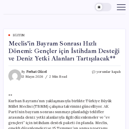
Skip
to
content
EĞITIM
Meclis’in Bayram Sonrası Hızlı
Dönemi: Gençler için İstihdam Desteği
ve Deniz Yetki Alanları Tartışılacak**
Meclis’in
By
Ferhat Güzel
yorumlar kapalı
Bayram
13 Mayıs 2026
2 Min Read
Sonrası
Hızlı
Dönemi:
**
Gençler
Kurban Bayramı’nın yaklaşmasıyla birlikte Türkiye Büyük
için
İstihdam
Millet Meclisi (TBMM) çalışma takvimini güncelliyor. AK
Desteği
Parti’nin bayram sonrası sunmayı planladığı teklifler
ve
arasında deniz yetki alanlarıyla ilgili düzenlemeler ve “ev
Deniz
gençleri” için istihdam destek paketi ön planda. Meclis,
Yetki
emekli düzenlemeleri ve 15 Temmuz’un anma programı