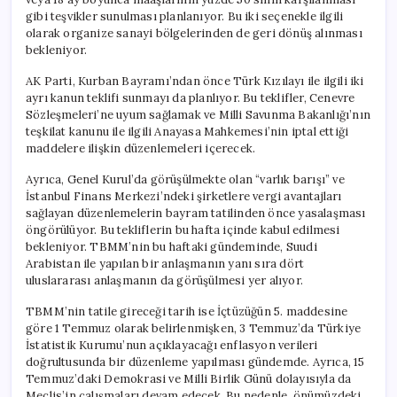
gibi teşvikler sunulması planlanıyor. Bu iki seçenekle ilgili
olarak organize sanayi bölgelerinden de geri dönüş alınması
bekleniyor.
AK Parti, Kurban Bayramı’ndan önce Türk Kızılayı ile ilgili iki
ayrı kanun teklifi sunmayı da planlıyor. Bu teklifler, Cenevre
Sözleşmeleri’ne uyum sağlamak ve Milli Savunma Bakanlığı’nın
teşkilat kanunu ile ilgili Anayasa Mahkemesi’nin iptal ettiği
maddelere ilişkin düzenlemeleri içerecek.
Ayrıca, Genel Kurul’da görüşülmekte olan “varlık barışı” ve
İstanbul Finans Merkezi’ndeki şirketlere vergi avantajları
sağlayan düzenlemelerin bayram tatilinden önce yasalaşması
öngörülüyor. Bu tekliflerin bu hafta içinde kabul edilmesi
bekleniyor. TBMM’nin bu haftaki gündeminde, Suudi
Arabistan ile yapılan bir anlaşmanın yanı sıra dört
uluslararası anlaşmanın da görüşülmesi yer alıyor.
TBMM’nin tatile gireceği tarih ise İçtüzüğün 5. maddesine
göre 1 Temmuz olarak belirlenmişken, 3 Temmuz’da Türkiye
İstatistik Kurumu’nun açıklayacağı enflasyon verileri
doğrultusunda bir düzenleme yapılması gündemde. Ayrıca, 15
Temmuz’daki Demokrasi ve Milli Birlik Günü dolayısıyla da
Meclis’in çalışmaları devam edecek. Bu nedenle, önümüzdeki