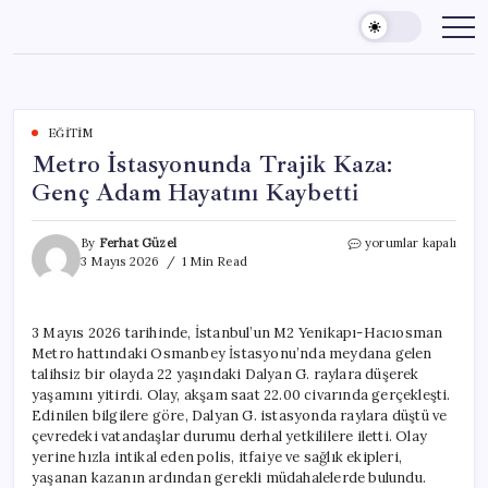
Skip
to
content
EĞITIM
Metro İstasyonunda Trajik Kaza:
Genç Adam Hayatını Kaybetti
Metro
By
Ferhat Güzel
yorumlar kapalı
İstasyonunda
3 Mayıs 2026
1 Min Read
Trajik
Kaza:
Genç
3 Mayıs 2026 tarihinde, İstanbul’un M2 Yenikapı-Hacıosman
Adam
Metro hattındaki Osmanbey İstasyonu’nda meydana gelen
Hayatını
Kaybetti
talihsiz bir olayda 22 yaşındaki Dalyan G. raylara düşerek
için
yaşamını yitirdi. Olay, akşam saat 22.00 civarında gerçekleşti.
Edinilen bilgilere göre, Dalyan G. istasyonda raylara düştü ve
çevredeki vatandaşlar durumu derhal yetkililere iletti. Olay
yerine hızla intikal eden polis, itfaiye ve sağlık ekipleri,
yaşanan kazanın ardından gerekli müdahalelerde bulundu.