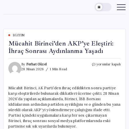
Skip
to
content
EĞITIM
Mücahit Birinci’den AKP’ye Eleştiri:
İhraç Sonrası Aydınlanma Yaşadı
Mücahit
By
Ferhat Güzel
yorumlar kapalı
Birinci’den
28 Nisan 2026
1 Min Read
AKP’ye
Eleştiri:
İhraç
Mücahit Birinci, AK Parti’den ihraç edildikten sonra partiye
Sonrası
karşı eleştirilerde bulunarak dikkatleri üzerine çekti. 28 Nisan
Aydınlanma
Yaşadı
2026’da yapılan açıklamalarda, Birinci, İBB Borsası
için
iddialarının ardından partiden ayrıldığını ve o günden bu yana
sürekli olarak AKP’yi yönlendirmeye çalıştığını ifade etti.
Partisi içindeki uygulamalara karşı bir ses çıkarmayan
Birinci, ihraç sonrası sosyal medya platformlarında eski
partisine sık sık uyarılarda bulunuyor.