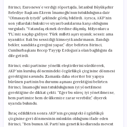
Birinci, Euronews’e verdiği röportajda, İstanbul Büyükşehir
Belediye Başkanı Ekrem İmamoğlu’nun tutukluluğuna dair
“Olmasaydı iyiydi” şeklinde görüş bildirdi. Ayrıca, AKP’nin
son yıllardaki hukuki ve siyasi baskılarına karşı olduğunu
vurguladı. “Vatandaş ekmek derdine düşmüş. Milyonlarca
TL’miz saçılıp gidiyor. Türk milleti aşırı uyanık; sessiz ama
uyanıktır. Bak bu sessizliği kimseyi kandırmasın. Sandığı
bekler, sandıkta gereğini yapar,” diye belirten Birinci,
Cumhurbaşkanı Recep Tayyip Erdoğan’a olan bağlılığını da
dile getirdi.
Birinci, eski partisine yönelik eleştirilerini sürdürerek,
AKP’nin kuruluş dönemindeki özgürlükçü çizgisine dönmesi
gerektiğini savundu. Zamanla daha otoriter bir yapıya
bürünen partinin bu durumu aşması gerektiğini belirten
Birinci, İmamoğlu’nun tutukluluğunun iyi yönetilmesi
gerektiğine de dikkat çekti. “Eğer bu süreç iyi yönetilmezse,
hem partimize hem de ülkemize zarar verebilir,” diyerek
uyarıda bulundu.
İhraç edildikten sonra AKP’nin geçmişteki özgürlükçü
çizgisine geri dönmesinin mümkün olduğunu ifade eden
Birinci, “Ben bunun AK Parti’nin genetik kodlarında mevcut