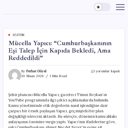
Skip
to
content
EĞITIM
Mücella Yapıcı: “Cumhurbaşkanının
Eşi Talep İçin Kapıda Bekledi, Ama
Reddedildi”
Mücella
By
Ferhat Güzel
yorumlar kapalı
Yapıcı:
30 Nisan 2026
1 Min Read
“Cumhurbaşkanının
Eşi
Talep
Şehir plancısı Mücella Yapıcı, gazeteci Timur Soykan’ın
İçin
YouTube programında ilgi çekici açıklamalarda bulundu.
Kapıda
Bekledi,
Kamu yönetiminde etik değerlerin nasıl işlendiğine dair
Ama
çarpıcı bir örnek paylaşan Yapıcı, geçmişteki bir plan
Reddedildi”
değişikliği sürecini aktardı. Bu süreçte, dönemin kamu ahlakı
için
anlayışının önemine vurgu yaptı. Yapıcı’nın ifadelerine göre,
eski Cumhurbaşkanı Ahmet Necdet Sezer’in eşine ait