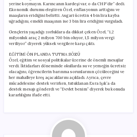
yerine koymayın. Karıncanın kardeşi var, o da CHP’dir” dedi.
Ekonomik durumu eleştiren Özel, enflasyonun arttığını ve
maaşların eridiğini belirtti. Asgari ücretin 4 bin lira kayba
uğradığını, emekli maaşının ise 3 bin lira eridiğini vurguladı.
Gençlerin yaşadığı zorluklara da dikkat çeken Özel, “1,2
milyonluk araç 2 milyon 700 bin oluyor, 1,5 milyon vergi
veriliyor” diyerek yüksek vergilere karşı çıktı.
EĞİTİMİ ÖN PLANDA TUTMA SÖZÜ
Özel, eğitim ve sosyal politikalar üzerine de önemli mesajlar
verdi. İktidarları döneminde okullarda su ve yemeğin ücretsiz
olacağını, öğrencilerin barınma sorunlarının çözüleceğini ve
her mahalleye kreş açacaklarını açıkladı. Ayrıca, çevre
mücadelesine destek verirken, tutuklanan Esra Işık’a da
destek mesajı gönderdi ve “Devlet benim” diyerek bu konuda
kararlılığını ifade etti.