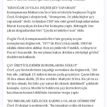
“ERDOĞAN 24 YILDA HİÇBİR ŞEY YAPAMADI”
Konuşmasına Muharrem İnce’nin sözleriyle başlayan Özgür
Özel, Erdoğan’ı eleştirerek, “Hemşerim, 24 yılda hiçbir şey
yapamadı” dedi. Ardından CHP’nin eski genel başkanlarından
Murat Karayalçın da kısa bir konuşma yaptı. Mitingde öne
çıkan sloganlardan biri “Çayda sömürüye son” oldu.
Özgür Özel, konuşmasında Rize’nin geçmiş seçim
sonuçlarına değinerek, “1977’de Rize’yi kazandık, 1980’de
silahla elimizden aldılar. Son seçimlerde Fındıklı, Ardeşen ve
Pazar’ı kazandık. Bu meydana bakın, iktidara yürüyüşü görün”
ifadelerini kullandı.
ÇAY ÜRETİCİLERİNİN SORUNLARINA DİKKAT
Özel, çay üreticilerinin yaşadığı sorunlara da değinerek, “210
bin aile, yaklaşık 1,5 milyon insan çayla geçiniyor. Çayın kilosu
35 lira olsun dedik, 25 lira verdiler. Maliyeti 31 lira. Bu yıl en az
40 lira olmalı. Bir kilo çay satan iki ekmek alabilmeli” şeklinde
konuştu. Ayrıca, Meclis’te bekleyen çay üreticileri için
hazırlanan kanun teklifinin önemine vurgu yaptı.
“BU İNSANLARI EZİLECEK KARINCA OLARAK GÖRMEYİN”
Özel, Erdoğan’a seslenerek, “Bu insanları ezilecek karınca