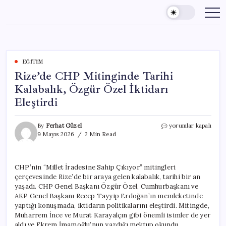
Skip
to
content
EĞITIM
Rize’de CHP Mitinginde Tarihi
Kalabalık, Özgür Özel İktidarı
Eleştirdi
Rize’de
By
Ferhat Güzel
yorumlar kapalı
CHP
9 Mayıs 2026
2 Min Read
Mitinginde
Tarihi
Kalabalık,
CHP’nin “Millet İradesine Sahip Çıkıyor” mitingleri
Özgür
çerçevesinde Rize’de bir araya gelen kalabalık, tarihi bir an
Özel
İktidarı
yaşadı. CHP Genel Başkanı Özgür Özel, Cumhurbaşkanı ve
Eleştirdi
AKP Genel Başkanı Recep Tayyip Erdoğan’ın memleketinde
için
yaptığı konuşmada, iktidarın politikalarını eleştirdi. Mitingde,
Muharrem İnce ve Murat Karayalçın gibi önemli isimler de yer
aldı ve Ekrem İmamoğlu’nun yazdığı mektup okundu.