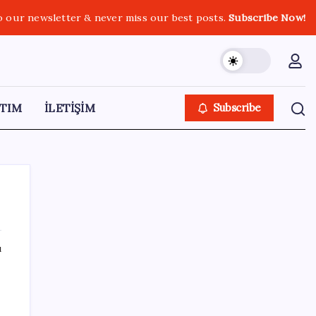
o our newsletter & never miss our best posts.
Subscribe Now!
TIM
İLETİŞİM
Subscribe
ı
SON YAZILAR
TÜİK temmuz ayı verilerini açıkladı: Hizmet
,
enflasyonunda sert yükseliş