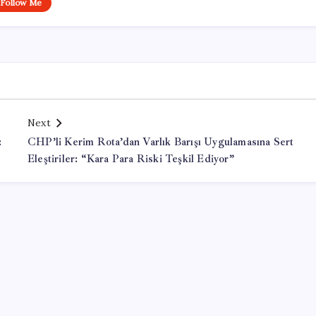
Follow Me
Next
:
CHP’li Kerim Rota’dan Varlık Barışı Uygulamasına Sert
Eleştiriler: “Kara Para Riski Teşkil Ediyor”
Office Lisans Satın Al