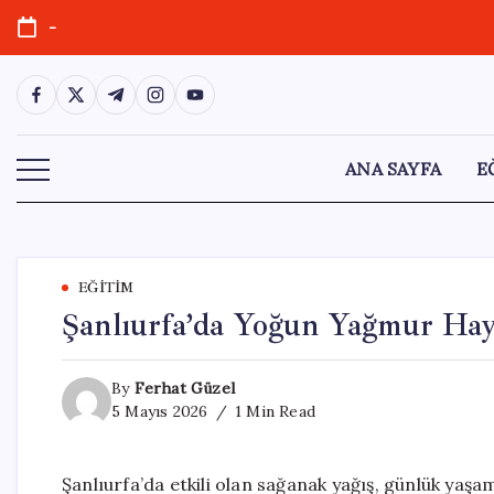
Skip
-
to
content
https://www.facebook.com/
https://twitter.com/
https://t.me/
https://www.instagram.com/
https://youtube.com/
ANA SAYFA
E
EĞITIM
Şanlıurfa’da Yoğun Yağmur Hay
By
Ferhat Güzel
5 Mayıs 2026
1 Min Read
Şanlıurfa’da etkili olan sağanak yağış, günlük yaşa