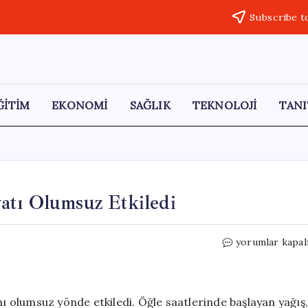
Subscribe t
ĞİTİM
EKONOMİ
SAĞLIK
TEKNOLOJİ
TANI
atı Olumsuz Etkiledi
Şanlıurfa’da
yorumlar kapal
Yoğun
Yağmur
Hayatı
Olumsuz
mı olumsuz yönde etkiledi. Öğle saatlerinde başlayan yağış