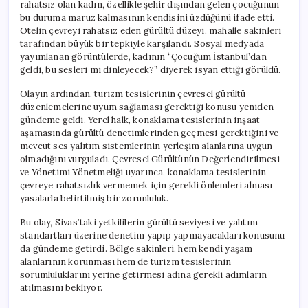
rahatsız olan kadın, özellikle şehir dışından gelen çocuğunun
bu duruma maruz kalmasının kendisini üzdüğünü ifade etti.
Otelin çevreyi rahatsız eden gürültü düzeyi, mahalle sakinleri
tarafından büyük bir tepkiyle karşılandı. Sosyal medyada
yayımlanan görüntülerde, kadının “Çocuğum İstanbul’dan
geldi, bu sesleri mi dinleyecek?” diyerek isyan ettiği görüldü.
Olayın ardından, turizm tesislerinin çevresel gürültü
düzenlemelerine uyum sağlaması gerektiği konusu yeniden
gündeme geldi. Yerel halk, konaklama tesislerinin inşaat
aşamasında gürültü denetimlerinden geçmesi gerektiğini ve
mevcut ses yalıtım sistemlerinin yerleşim alanlarına uygun
olmadığını vurguladı. Çevresel Gürültünün Değerlendirilmesi
ve Yönetimi Yönetmeliği uyarınca, konaklama tesislerinin
çevreye rahatsızlık vermemek için gerekli önlemleri alması
yasalarla belirtilmiş bir zorunluluk.
Bu olay, Sivas’taki yetkililerin gürültü seviyesi ve yalıtım
standartları üzerine denetim yapıp yapmayacakları konusunu
da gündeme getirdi. Bölge sakinleri, hem kendi yaşam
alanlarının korunması hem de turizm tesislerinin
sorumluluklarını yerine getirmesi adına gerekli adımların
atılmasını bekliyor.