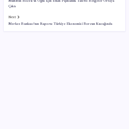
Muhittin Böcek’in Oğlu İçin Etkin Pişmanlık Talebi: Belgeler Ortaya
Çıktı
Next
Merkez Bankası’nın Raporu: Türkiye Ekonomisi Borcun Kucağında
SON YAZILAR
TBMM Adalet Komisyonu’nda çerçeve yasa
tartışmalarla başladı: Komisyonda ‘yasa’ atışması
Gökhan Günaydın: ‘Seçimden kaçmasınlar. Sokağa
çıksınlar, görelim onları’