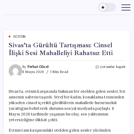
Skip
to
content
EĞITIM
Sivas’ta Gürültü Tartışması: Cinsel
İlişki Sesi Mahalleliyi Rahatsız Etti
Sivas’ta
By
Ferhat Güzel
yorumlar kapalı
Gürültü
8 Mayıs 2026
1 Min Read
Tartışması:
Cinsel
İlişki
Sivas’ta, evinin karşısında bulunan bir otelden gelen sesler, bir
Sesi
annenin sabrını taşırdı. Yerel bir kadın, konaklama tesisinden
Mahalleliyi
Rahatsız
yükselen cinsel içerikli gürültülerin mahallede huzursuzluk
Etti
yarattığını belirterek durumu sosyal medyada paylaştı. 8
için
Mayıs 2026 tarihinde yaşanan bu olay, ses yalıtımının
yetersizliğine dikkat çekti.
Evinin tam karşısındaki otelden gelen sesler yüzünden