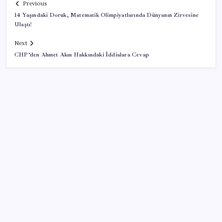
Previous
14 Yaşındaki Doruk, Matematik Olimpiyatlarında Dünyanın Zirvesine
Ulaştı!
Next
CHP’den Ahmet Akın Hakkındaki İddialara Cevap
SON YAZILAR
TBMM Adalet Komisyonu’nda çerçeve yasa
tartışmalarla başladı: Komisyonda ‘yasa’ atışması
Gökhan Günaydın: ‘Seçimden kaçmasınlar. Sokağa