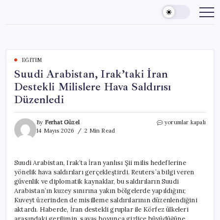
Skip
to
content
EĞITIM
Suudi Arabistan, Irak’taki İran
Destekli Milislere Hava Saldırısı
Düzenledi
Suudi
By
Ferhat Güzel
yorumlar kapalı
Arabistan,
14 Mayıs 2026
2 Min Read
Irak’taki
İran
Destekli
Suudi Arabistan, Irak’ta İran yanlısı Şii milis hedeflerine
Milislere
yönelik hava saldırıları gerçekleştirdi. Reuters’a bilgi veren
Hava
Saldırısı
güvenlik ve diplomatik kaynaklar, bu saldırıların Suudi
Düzenledi
Arabistan’ın kuzey sınırına yakın bölgelerde yapıldığını;
için
Kuveyt üzerinden de misilleme saldırılarının düzenlendiğini
aktardı. Haberde, İran destekli gruplar ile Körfez ülkeleri
arasındaki gerilimin, savaş boyunca gizlice büyüdüğüne