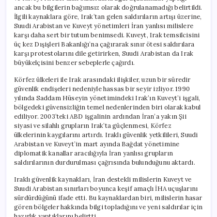
ancak bu bilgilerin bağımsız olarak doğrulanamadığı belirtildi.
İlgili kaynaklara göre, Irak’tan gelen saldırıların artışı üzerine,
Suudi Arabistan ve Kuveyt yönetimleri İran yanlısı milislere
karşı daha sert bir tutum benimsedi. Kuveyt, Irak temsilcisini
üç kez Dışişleri Bakanlığı’na çağırarak sınır ötesi saldırılara
karşı protestolarını dile getirirken, Suudi Arabistan da Irak
büyükelçisini benzer sebeplerle çağırdı.
Körfez ülkeleri ile Irak arasındaki ilişkiler, uzun bir süredir
güvenlik endişeleri nedeniyle hassas bir seyir izliyor. 1990
yılında Saddam Hüseyin yönetimindeki Irak’ın Kuveyt’i işgali,
bölgedeki güvensizliğin temel nedenlerinden biri olarak kabul
ediliyor. 2003’teki ABD işgalinin ardından İran’a yakın Şii
siyasi ve silahlı grupların Irak’ta güçlenmesi, Körfez
ülkelerinin kaygılarını artırdı. Iraklı güvenlik yetkilileri, Suudi
Arabistan ve Kuveyt’in mart ayında Bağdat yönetimine
diplomatik kanallar aracılığıyla İran yanlısı grupların
saldırılarının durdurulması çağrısında bulunduğunu aktardı.
Iraklı güvenlik kaynakları, İran destekli milislerin Kuveyt ve
Suudi Arabistan sınırları boyunca keşif amaçlı İHA uçuşlarını
sürdürdüğünü ifade etti. Bu kaynaklardan biri, milislerin hasar
gören bölgeler hakkında bilgi topladığını ve yeni saldırılar için
hazırlık yaptıklarını belirtti.