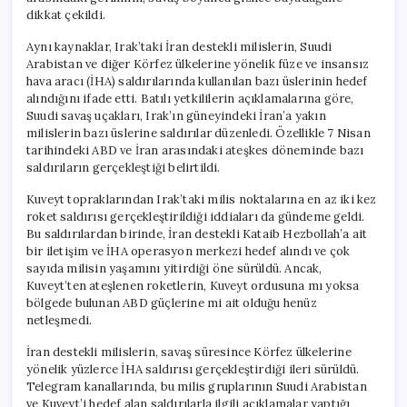
dikkat çekildi.
Aynı kaynaklar, Irak’taki İran destekli milislerin, Suudi
Arabistan ve diğer Körfez ülkelerine yönelik füze ve insansız
hava aracı (İHA) saldırılarında kullanılan bazı üslerinin hedef
alındığını ifade etti. Batılı yetkililerin açıklamalarına göre,
Suudi savaş uçakları, Irak’ın güneyindeki İran’a yakın
milislerin bazı üslerine saldırılar düzenledi. Özellikle 7 Nisan
tarihindeki ABD ve İran arasındaki ateşkes döneminde bazı
saldırıların gerçekleştiği belirtildi.
Kuveyt topraklarından Irak’taki milis noktalarına en az iki kez
roket saldırısı gerçekleştirildiği iddiaları da gündeme geldi.
Bu saldırılardan birinde, İran destekli Kataib Hezbollah’a ait
bir iletişim ve İHA operasyon merkezi hedef alındı ve çok
sayıda milisin yaşamını yitirdiği öne sürüldü. Ancak,
Kuveyt’ten ateşlenen roketlerin, Kuveyt ordusuna mı yoksa
bölgede bulunan ABD güçlerine mi ait olduğu henüz
netleşmedi.
İran destekli milislerin, savaş süresince Körfez ülkelerine
yönelik yüzlerce İHA saldırısı gerçekleştirdiği ileri sürüldü.
Telegram kanallarında, bu milis gruplarının Suudi Arabistan
ve Kuveyt’i hedef alan saldırılarla ilgili açıklamalar yaptığı