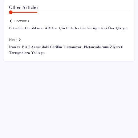
Other Articles
Previous
Petrolde Duraklama: ABD ve Çin Liderlerinin Görüşmeleri Öne Çıkıyor
Next
İran ve BAE Arasındaki Gerilim Tırmanıyor: Netanyahu’nun Ziyareti
Tartışmalara Yol Açtı
SON YAZILAR
TBMM Adalet Komisyonu’nda çerçeve yasa