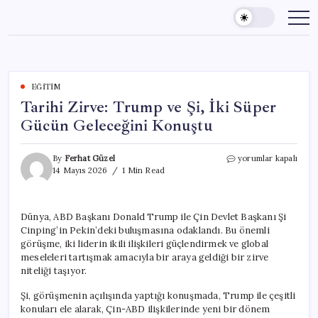
Skip
to
content
EĞITIM
Tarihi Zirve: Trump ve Şi, İki Süper
Gücün Geleceğini Konuştu
Tarihi
By
Ferhat Güzel
yorumlar kapalı
Zirve:
14 Mayıs 2026
1 Min Read
Trump
ve
Şi,
Dünya, ABD Başkanı Donald Trump ile Çin Devlet Başkanı Şi
İki
Cinping’in Pekin’deki buluşmasına odaklandı. Bu önemli
Süper
Gücün
görüşme, iki liderin ikili ilişkileri güçlendirmek ve global
Geleceğini
meseleleri tartışmak amacıyla bir araya geldiği bir zirve
Konuştu
niteliği taşıyor.
için
Şi, görüşmenin açılışında yaptığı konuşmada, Trump ile çeşitli
konuları ele alarak, Çin-ABD ilişkilerinde yeni bir dönem