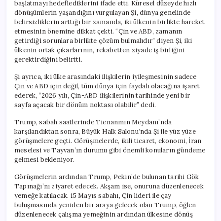
başlatmayı hedeflediklerini ifade etti. Küresel düzeyde hızlı
dönüşümlerin yaşandığını vurgulayan Şi, dünya genelinde
belirsizliklerin arttığı bir zamanda, iki ülkenin birlikte hareket
etmesinin önemine dikkat çekti. “Çin ve ABD, zamanın
getirdiği sorunlara birlikte çözüm bulmalıdır” diyen Şi, iki
ülkenin ortak çıkarlarının, rekabetten ziyade iş birliğini
gerektirdiğini belirtti.
Şi ayrıca, iki ülke arasındaki ilişkilerin iyileşmesinin sadece
Çin ve ABD için değil, tüm dünya için faydalı olacağına işaret
ederek, “2026 yılı, Çin-ABD ilişkilerinin tarihinde yeni bir
sayfa açacak bir dönüm noktası olabilir” dedi.
Trump, sabah saatlerinde Tienanmın Meydanı’nda
karşılandıktan sonra, Büyük Halk Salonu’nda Şi ile yüz yüze
görüşmelere geçti. Görüşmelerde, ikili ticaret, ekonomi, İran
meselesi ve Tayvan’ın durumu gibi önemli konuların gündeme
gelmesi bekleniyor.
Görüşmelerin ardından Trump, Pekin’de bulunan tarihi Gök
Tapınağı’nı ziyaret edecek. Akşam ise, onuruna düzenlenecek
yemeğe katılacak. 15 Mayıs sabahı, Çin lideri ile çay
buluşmasında yeniden bir araya gelecek olan Trump, öğlen
düzenlenecek çalışma yemeğinin ardından ülkesine dönüş