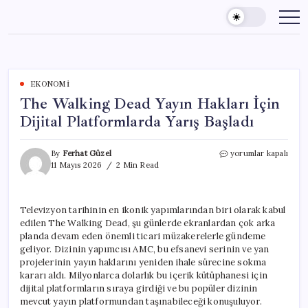
Skip
to
content
EKONOMI
The Walking Dead Yayın Hakları İçin
Dijital Platformlarda Yarış Başladı
The
By
Ferhat Güzel
yorumlar kapalı
Walking
11 Mayıs 2026
2 Min Read
Dead
Yayın
Hakları
Televizyon tarihinin en ikonik yapımlarından biri olarak kabul
İçin
edilen The Walking Dead, şu günlerde ekranlardan çok arka
Dijital
Platformlarda
planda devam eden önemli ticari müzakerelerle gündeme
Yarış
geliyor. Dizinin yapımcısı AMC, bu efsanevi serinin ve yan
Başladı
projelerinin yayın haklarını yeniden ihale sürecine sokma
için
kararı aldı. Milyonlarca dolarlık bu içerik kütüphanesi için
dijital platformların sıraya girdiği ve bu popüler dizinin
mevcut yayın platformundan taşınabileceği konuşuluyor.