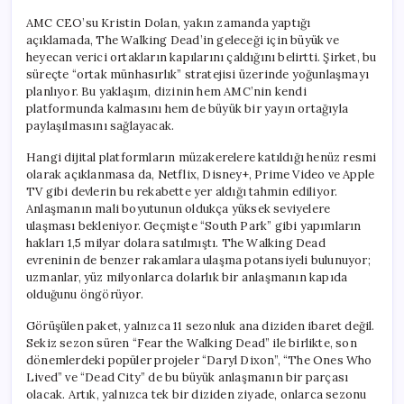
AMC CEO’su Kristin Dolan, yakın zamanda yaptığı
açıklamada, The Walking Dead’in geleceği için büyük ve
heyecan verici ortakların kapılarını çaldığını belirtti. Şirket, bu
süreçte “ortak münhasırlık” stratejisi üzerinde yoğunlaşmayı
planlıyor. Bu yaklaşım, dizinin hem AMC’nin kendi
platformunda kalmasını hem de büyük bir yayın ortağıyla
paylaşılmasını sağlayacak.
Hangi dijital platformların müzakerelere katıldığı henüz resmi
olarak açıklanmasa da, Netflix, Disney+, Prime Video ve Apple
TV gibi devlerin bu rekabette yer aldığı tahmin ediliyor.
Anlaşmanın mali boyutunun oldukça yüksek seviyelere
ulaşması bekleniyor. Geçmişte “South Park” gibi yapımların
hakları 1,5 milyar dolara satılmıştı. The Walking Dead
evreninin de benzer rakamlara ulaşma potansiyeli bulunuyor;
uzmanlar, yüz milyonlarca dolarlık bir anlaşmanın kapıda
olduğunu öngörüyor.
Görüşülen paket, yalnızca 11 sezonluk ana diziden ibaret değil.
Sekiz sezon süren “Fear the Walking Dead” ile birlikte, son
dönemlerdeki popüler projeler “Daryl Dixon”, “The Ones Who
Lived” ve “Dead City” de bu büyük anlaşmanın bir parçası
olacak. Artık, yalnızca tek bir diziden ziyade, onlarca sezonu