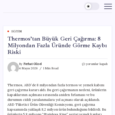
Skip
to
content
EĞITIM
Thermos’tan Büyük Geri Çağırma: 8
Milyondan Fazla Üründe Görme Kaybı
Riski
Thermos’tan
By
Ferhat Güzel
yorumlar kapalı
Büyük
4 Mayıs 2026
1 Min Read
Geri
Çağırma:
8
Thermos, ABD’de 8 milyondan fazla termos ve yemek kabını
Milyondan
geri çağırma kararı aldı. Bu geri çağırmanın nedeni, ürünlerin
Fazla
Üründe
kapaklarının açılması sırasında aniden fırlaması ve bu
Görme
durumun ciddi yaralanmalara yol açması olarak açıklandı.
Kaybı
ABD Tüketici Ürün Güvenliği Komisyonu, geri çağırma
Riski
kapsamında yaklaşık 8,2 milyon ürün bulunduğunu bildirdi. Bu
için
ürünlerin 5,8 milyonu “Stainless King” serisi yemek kapları,