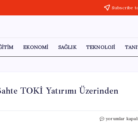
Subscribe t
ĞİTİM
EKONOMİ
SAĞLIK
TEKNOLOJİ
TANI
: Sahte TOKİ Yatırımı Üzerinden
Tuncay
yorumlar kapal
Sonel’in
İsim
Kirliliği: