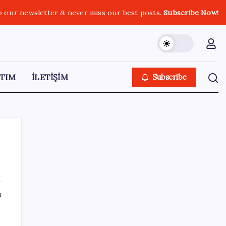
o our newsletter & never miss our best posts.
Subscribe Now!
TIM
İLETİŞİM
Subscribe
SON YAZILAR
ı
TÜİK temmuz ayı verilerini açıkladı: Hizmet
enflasyonunda sert yükseliş