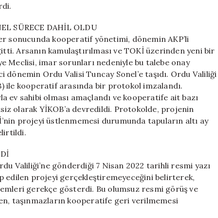
rdi.
EL SÜRECE DAHİL OLDU
ler sonucunda kooperatif yönetimi, dönemin AKP’li
gitti. Arsanın kamulaştırılması ve TOKİ üzerinden yeni bir
e Meclisi, imar sorunları nedeniyle bu talebe onay
 dönemin Ordu Valisi Tuncay Sonel’e taşıdı. Ordu Valiliği
 ile kooperatif arasında bir protokol imzalandı.
ıyla ev sahibi olması amaçlandı ve kooperatife ait bazı
lsiz olarak YİKOB’a devredildi. Protokolde, projenin
’nin projeyi üstlenmemesi durumunda tapuların altı ay
irtildi.
Dİ
du Valiliği’ne gönderdiği 7 Nisan 2022 tarihli resmi yazı
p edilen projeyi gerçekleştiremeyeceğini belirterek,
lemleri gerekçe gösterdi. Bu olumsuz resmi görüş ve
en, taşınmazların kooperatife geri verilmemesi