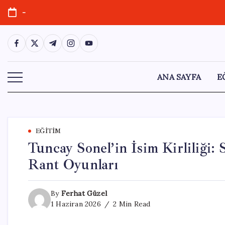
Skip
-
to
content
https://www.facebook.com/
https://twitter.com/
https://t.me/
https://www.instagram.com/
https://youtube.com/
ANA SAYFA
E
EĞITIM
Tuncay Sonel’in İsim Kirliliği
Rant Oyunları
By
Ferhat Güzel
1 Haziran 2026
2 Min Read