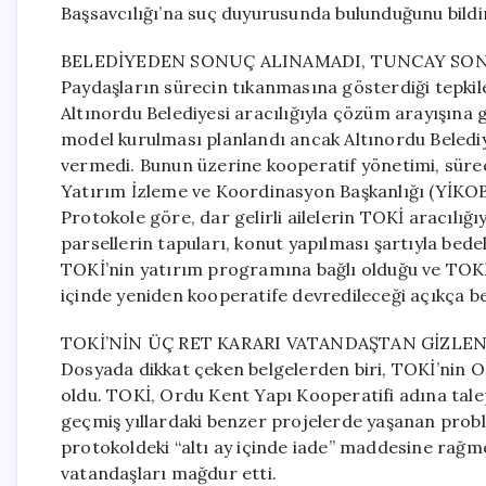
Başsavcılığı’na suç duyurusunda bulunduğunu bildi
BELEDİYEDEN SONUÇ ALINAMADI, TUNCAY SON
Paydaşların sürecin tıkanmasına gösterdiği tepki
Altınordu Belediyesi aracılığıyla çözüm arayışına 
model kurulması planlandı ancak Altınordu Belediy
vermedi. Bunun üzerine kooperatif yönetimi, süreci
Yatırım İzleme ve Koordinasyon Başkanlığı (YİKOB)
Protokole göre, dar gelirli ailelerin TOKİ aracılığ
parsellerin tapuları, konut yapılması şartıyla bede
TOKİ’nin yatırım programına bağlı olduğu ve TOKİ
içinde yeniden kooperatife devredileceği açıkça bel
TOKİ’NİN ÜÇ RET KARARI VATANDAŞTAN GİZLEN
Dosyada dikkat çeken belgelerden biri, TOKİ’nin Or
oldu. TOKİ, Ordu Kent Yapı Kooperatifi adına tale
geçmiş yıllardaki benzer projelerde yaşanan prob
protokoldeki “altı ay içinde iade” maddesine rağm
vatandaşları mağdur etti.