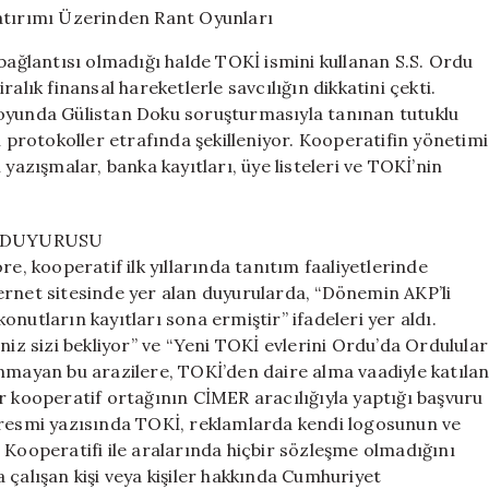
Sahte
TOKİ
 bağlantısı olmadığı halde TOKİ ismini kullanan S.S. Ordu
Yatırımı
alık finansal hareketlerle savcılığın dikkatini çekti.
Üzerinden
uoyunda Gülistan Doku soruşturmasıyla tanınan tutuklu
Rant
Oyunları
n protokoller etrafında şekilleniyor. Kooperatifin yönetimi
için
yazışmalar, banka kayıtları, üye listeleri ve TOKİ’nin
Ç DUYURUSU
 kooperatif ilk yıllarında tanıtım faaliyetlerinde
ernet sitesinde yer alan duyurularda, “Dönemin AKP’li
 konutların kayıtları sona ermiştir” ifadeleri yer aldı.
niz sizi bekliyor” ve “Yeni TOKİ evlerini Ordu’da Ordulular
ulunmayan bu arazilere, TOKİ’den daire alma vaadiyle katıla
 bir kooperatif ortağının CİMER aracılığıyla yaptığı başvuru
 resmi yazısında TOKİ, reklamlarda kendi logosunun ve
 Kooperatifi ile aralarında hiçbir sözleşme olmadığını
 çalışan kişi veya kişiler hakkında Cumhuriyet