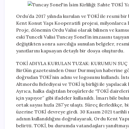
Ordu’da 2017 yılında kurulan ve TOKİ ile resmi bir
Kent Konut Yapı Kooperatifi projesi, milyonlarca lir
Proje, dönemin Ordu Valisi olarak bilinen ve kam
eski Tunceli Valisi Tuncay Sonel’in imzasını taşıya
değiştikten sonra savcılığa sunulan belgeler, resmi 
yanıtlarını kapsayan detaylı bir dosya oluşturdu.
TOKİ ADIYLA KURULAN TUZAK: KURUMUN SU
BirGün gazetesinden Onur Durmuş’un haberine göre,
doğrudan TOKİ’nin adını ve logosunu kullandı. İnt
Altınordu Belediyesi ve TOKİ iş birliği ile yapılacak
Ayrıca, halka dağıtılan broşürlerde “TOKİ daireleri
için yapıyor” gibi ifadeler kullanıldı. İmarı bile b
ortak sayısı hızla 287’ye ulaştı. Süreç ilerledikçe,
üzerine TOKİ devreye girdi. 30 Kasım 2021 tarihli
adının kullanıldığını doğrulayarak, Ordu Kent Yapı
belirtti. TOKİ, bu durumda vatandaşları yanıltmaya