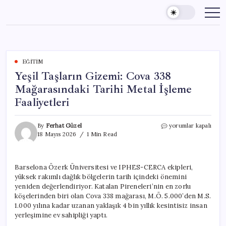
Skip
to
content
EĞITIM
Yeşil Taşların Gizemi: Cova 338
Mağarasındaki Tarihi Metal İşleme
Faaliyetleri
Yeşil
By
Ferhat Güzel
yorumlar kapalı
Taşların
18 Mayıs 2026
1 Min Read
Gizemi:
Cova
338
Barselona Özerk Üniversitesi ve IPHES-CERCA ekipleri,
Mağarasındaki
yüksek rakımlı dağlık bölgelerin tarih içindeki önemini
Tarihi
Metal
yeniden değerlendiriyor. Katalan Pireneleri’nin en zorlu
İşleme
köşelerinden biri olan Cova 338 mağarası, M.Ö. 5.000’den M.S.
Faaliyetleri
1.000 yılına kadar uzanan yaklaşık 4 bin yıllık kesintisiz insan
için
yerleşimine ev sahipliği yaptı.