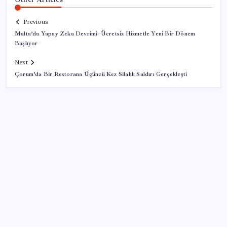
Previous
Malta’da Yapay Zeka Devrimi: Ücretsiz Hizmetle Yeni Bir Dönem
Başlıyor
Next
Çorum’da Bir Restorana Üçüncü Kez Silahlı Saldırı Gerçekleşti
SON YAZILAR
TBMM Adalet Komisyonu’nda çerçeve yasa
tartışmalarla başladı: Komisyonda ‘yasa’ atışması