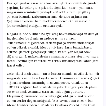
Kazı çalışmaları sırasında boz ayı dişleri ve deniz kabuğundan
yapılmış kolyeler gibi tipik arkeolojik kalıntıların yanı sıra,
mağaranın zemininde yaklaşık 200 adet gizemli yeşil taş
parçası bulundu. Laboratuvar analizleri, bu taşların Bakır
Çağı’nın en önemli ham maddelerinden biri olan malahit
(bakır cevheri) olduğunu ortaya koydu.
Mağara içinde bulunan 23 ayrı ateş noktasında yapılan detaylı
incelemeler, bu alanların sadece ısınma amaçlı
kullanılmadığını gösterdi. Malahit parçaları üzerinde tespit
edilen yüksek sıcaklık izleri, antik insanların burada bakır
eritme işlemleri gerçekleştirdiğini kanıtlıyor. Mağaradaki
diğer organik malzemelerin yanmamış olması, ateşin yalnızca
metal üretimi için kontrollü ve teknik bir süreçte kullanıldığını
işaret ediyor.
Geleneksel tarih yazımı, tarih öncesi insanların yüksek rakımlı
mağaraları zorlu hava koşullarından korunmak amacıyla geçici
sığınaklar olarak kullandığını savunuyordu. Ancak Cova
338’deki bulgular, bu toplulukların yüksek coğrafyalarda planlı
bir ekonomik ve sanayi stratejisi izlediğini gösteriyor.
Ulaşımın günümüzde bile oldukça güç olduğu bu nokta, elde
edilen veriler doğrulandığında “Batı Avrupa’nın en eski bakır
işleme tesislerinden biri” olarak kayıtlara geçebilir. Bu keşif,