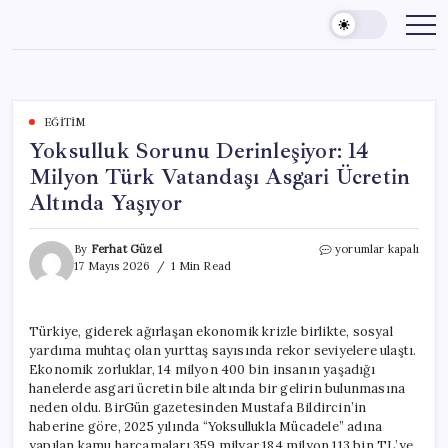
Skip
to
content
EĞITIM
Yoksulluk Sorunu Derinleşiyor: 14
Milyon Türk Vatandaşı Asgari Ücretin
Altında Yaşıyor
Yoksulluk
By
Ferhat Güzel
yorumlar kapalı
Sorunu
17 Mayıs 2026
1 Min Read
Derinleşiyor:
14
Milyon
Türkiye, giderek ağırlaşan ekonomik krizle birlikte, sosyal
Türk
yardıma muhtaç olan yurttaş sayısında rekor seviyelere ulaştı.
Vatandaşı
Asgari
Ekonomik zorluklar, 14 milyon 400 bin insanın yaşadığı
Ücretin
hanelerde asgari ücretin bile altında bir gelirin bulunmasına
Altında
neden oldu. BirGün gazetesinden Mustafa Bildircin’in
Yaşıyor
haberine göre, 2025 yılında “Yoksullukla Mücadele” adına
için
yapılan kamu harcamaları 359 milyar 184 milyon 113 bin TL’ye