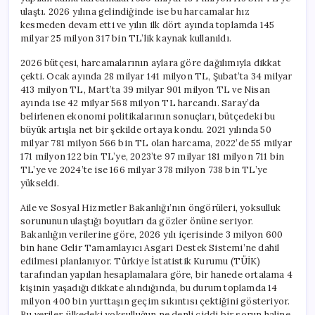
ulaştı. 2026 yılına gelindiğinde ise bu harcamalar hız
kesmeden devam etti ve yılın ilk dört ayında toplamda 145
milyar 25 milyon 317 bin TL’lik kaynak kullanıldı.
2026 bütçesi, harcamalarının aylara göre dağılımıyla dikkat
çekti. Ocak ayında 28 milyar 141 milyon TL, Şubat’ta 34 milyar
413 milyon TL, Mart’ta 39 milyar 901 milyon TL ve Nisan
ayında ise 42 milyar 568 milyon TL harcandı. Saray’da
belirlenen ekonomi politikalarının sonuçları, bütçedeki bu
büyük artışla net bir şekilde ortaya kondu. 2021 yılında 50
milyar 781 milyon 566 bin TL olan harcama, 2022’de 55 milyar
171 milyon 122 bin TL’ye, 2023’te 97 milyar 181 milyon 711 bin
TL’ye ve 2024’te ise 166 milyar 378 milyon 738 bin TL’ye
yükseldi.
Aile ve Sosyal Hizmetler Bakanlığı’nın öngörüleri, yoksulluk
sorununun ulaştığı boyutları da gözler önüne seriyor.
Bakanlığın verilerine göre, 2026 yılı içerisinde 3 milyon 600
bin hane Gelir Tamamlayıcı Asgari Destek Sistemi’ne dahil
edilmesi planlanıyor. Türkiye İstatistik Kurumu (TÜİK)
tarafından yapılan hesaplamalara göre, bir hanede ortalama 4
kişinin yaşadığı dikkate alındığında, bu durum toplamda 14
milyon 400 bin yurttaşın geçim sıkıntısı çektiğini gösteriyor.
Bu veriler, ülkedeki yoksulluğun ne denli ciddi bir sorun haline