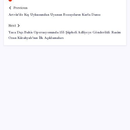
Previous
Artvin’de Kış Uykusundan Uyanan Bozayıların Karla Dansı
Next
Yasa Dışı Bahis Operasyonunda 155 Şüpheli Adliyeye Gönderildi: Rasim
Ozan Kütahyalı’nın İlk Açıklamaları
SON YAZILAR
TBMM Adalet Komisyonu’nda çerçeve yasa
tartışmalarla başladı: Komisyonda ‘yasa’ atışması