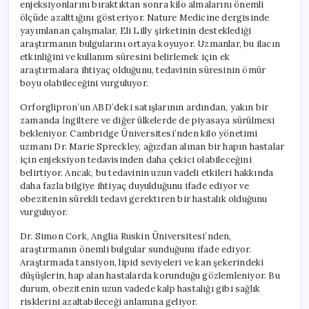
enjeksiyonlarını bıraktıktan sonra kilo almalarını önemli
ölçüde azalttığını gösteriyor. Nature Medicine dergisinde
yayımlanan çalışmalar, Eli Lilly şirketinin desteklediği
araştırmanın bulgularını ortaya koyuyor. Uzmanlar, bu ilacın
etkinliğini ve kullanım süresini belirlemek için ek
araştırmalara ihtiyaç olduğunu, tedavinin süresinin ömür
boyu olabileceğini vurguluyor.
Orforglipron’un ABD’deki satışlarının ardından, yakın bir
zamanda İngiltere ve diğer ülkelerde de piyasaya sürülmesi
bekleniyor. Cambridge Üniversitesi’nden kilo yönetimi
uzmanı Dr. Marie Spreckley, ağızdan alınan bir hapın hastalar
için enjeksiyon tedavisinden daha çekici olabileceğini
belirtiyor. Ancak, bu tedavinin uzun vadeli etkileri hakkında
daha fazla bilgiye ihtiyaç duyulduğunu ifade ediyor ve
obezitenin sürekli tedavi gerektiren bir hastalık olduğunu
vurguluyor.
Dr. Simon Cork, Anglia Ruskin Üniversitesi’nden,
araştırmanın önemli bulgular sunduğunu ifade ediyor.
Araştırmada tansiyon, lipid seviyeleri ve kan şekerindeki
düşüşlerin, hap alan hastalarda korunduğu gözlemleniyor. Bu
durum, obezitenin uzun vadede kalp hastalığı gibi sağlık
risklerini azaltabileceği anlamına geliyor.