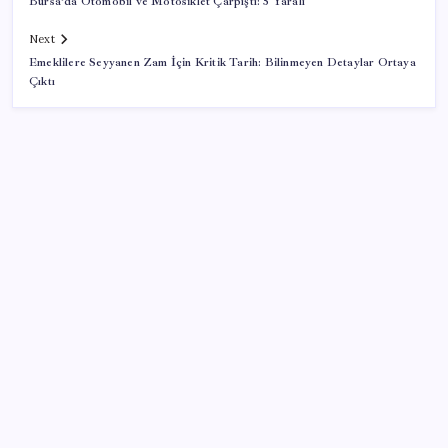
Bursa’da Otomobil ve Motosiklet Çarpıştı: 5 Yaralı
Next
Emeklilere Seyyanen Zam İçin Kritik Tarih: Bilinmeyen Detaylar Ortaya
Çıktı
SON YAZILAR
TÜİK temmuz ayı verilerini açıkladı: Hizmet
enflasyonunda sert yükseliş
Akaryakıtta kötü sürpriz: İndirimin büyük kısmı buhar
oldu!