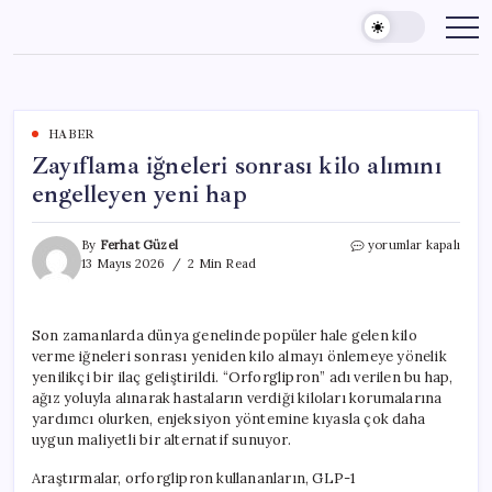
Skip
to
content
HABER
Zayıflama iğneleri sonrası kilo alımını
engelleyen yeni hap
Zayıflama
By
Ferhat Güzel
yorumlar kapalı
iğneleri
13 Mayıs 2026
2 Min Read
sonrası
kilo
alımını
Son zamanlarda dünya genelinde popüler hale gelen kilo
engelleyen
verme iğneleri sonrası yeniden kilo almayı önlemeye yönelik
yeni
hap
yenilikçi bir ilaç geliştirildi. “Orforglipron” adı verilen bu hap,
için
ağız yoluyla alınarak hastaların verdiği kiloları korumalarına
yardımcı olurken, enjeksiyon yöntemine kıyasla çok daha
uygun maliyetli bir alternatif sunuyor.
Araştırmalar, orforglipron kullananların, GLP-1