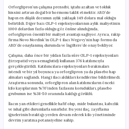
Orforglipron’un çalışma prensibi, iştahı azaltan ve tokluk
hissini artıran doğal bir hormonu taklit etmektir. ABD’de
hapın en düşük dozunun aylık yaklaşık 149 dolara mal olduğu
belirtildi. Diğer bazı GLP-1 enjeksiyonlarının aylık maliyetinin
1000 dolardan fazla olduğu göz önüne alındığında,
orforglipron önemli bir maliyet avantajı sağlıyor. Ayrıca, rakip
firma Novo Nordisk’in GLP-1 ilacı Wegovy’nin hap formu da
ABD’de onaylanmış durumda ve İngiltere’de onay bekliyor.
Çalışma, daha önce bir yıldan fazla süre GLP-1 enjeksiyonları
(tirzepatid veya semaglutid) kullanan 376 katılımcıyla
gerçekleştirildi. Katılımcılara enjeksiyonları bırakmaları
istendi ve bir yıl boyunca ya orforglipron ya da plasebo hap
almaları sağlandı. Hangi ilacı aldıkları kendilerine bildirilmedi.
Araştırma sonunda, orforglipron alan katılımcıların önceki
kilo kayıplarının %70’inden fazlasını korudukları, plasebo
grubunun ise %38-50 oranında kaldığı görüldü.
İlacın yan etkileri genellikle hafif olup, mide bulantısı, kabızlık
ve ishal gibi durumlarla sınırlıdır. Bu yeni ilaç, zayıflama
iğnelerinin bıraktığı yerden devam ederek kilo yönetiminde
devrim yaratma potansiyeline sahip.