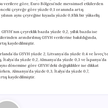
0,1
. Bu verilere göre, Euro Bölgesi’nde mevsimsel etkilerden
Büyüme
 önceki çeyreğe göre yüzde 0,1 oranında artış
Göstergesi
lının aynı çeyreğine kıyasla yüzde 0,8’lik bir yükseliş
Sergiledi
için
i GSYH’nın çeyreklik bazda yüzde 0,2, yıllık bazda ise
ilerinden arındırılmış GSYH verilerine bakıldığında,
rtış kaydedilmiştir.
 İrlanda’da GSYH yüzde 2, Litvanya’da yüzde 0,4 ve İsveç’t
, İtalya’da yüzde 0,2, Almanya’da yüzde 0,3 ve İspanya’da
aynı dönemine göre GSYH’deki değişiklikler ise dikkat
lürken, Almanya’da yüzde 0,3, İtalya’da yüzde 0,7,
rtış kaydedilmiştir.