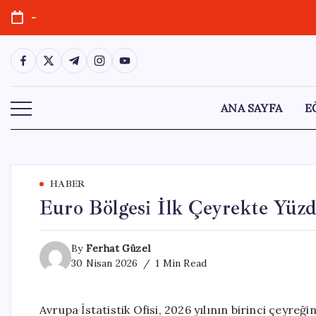
Skip
-
to
content
https://www.facebook.com/
https://twitter.com/
https://t.me/
https://www.instagram.com/
https://youtube.com/
ANA SAYFA
E
HABER
Euro Bölgesi İlk Çeyrekte Yüzd
By
Ferhat Güzel
30 Nisan 2026
1 Min Read
Avrupa İstatistik Ofisi, 2026 yılının birinci çeyreğin