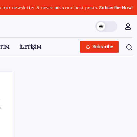
o our newsletter & never miss our best posts.
Subscribe Now!
TIM
İLETİŞİM
Subscribe
ı
SON YAZILAR
TÜİK temmuz ayı verilerini açıkladı: Hizmet
enflasyonunda sert yükseliş