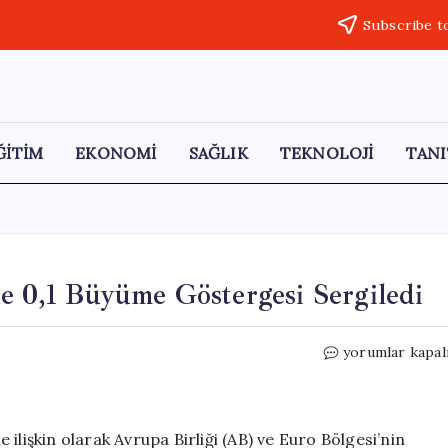
Subscribe t
ĞİTİM
EKONOMİ
SAĞLIK
TEKNOLOJİ
TANI
e 0,1 Büyüme Göstergesi Sergiledi
Euro
yorumlar kapal
Bölgesi
İlk
Çeyrekte
Yüzde
e ilişkin olarak Avrupa Birliği (AB) ve Euro Bölgesi’nin