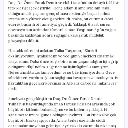
Doç. Dr. Ömer Faruk Demir ve ekibi tarafından detaylı tahlil ve
tetkikler gerçekleştirildi. Genç adamın ameliyatının riskli
olduğu ancak yaşının genç olması nedeniyle başarılı olma
ihtimalinin yüksek olduğu belirtildi. Talha, bu durumu kabul
ederek başarılı bir ameliyat geçirdi. Yaklaşık 6 saat süren
operasyonun ardından tümörü alınan Taşpınar, 2 gün yoğun
bakımda kaldıktan sonra sağlığına kavuşarak mutluluk
gözyaşları döktü.
Hastalık sürecini anlatan Talha Taşpınar, “Sürekli
öksürüyordum, iştahsızdım ve yediğim yemekleri çıkarmak
istiyordum. Daha önce böyle bir sorun yaşamadığım için grip
olduğumu düşündüm. Ciğerlerimi üşüttüğümü sanmıştım.
Nefes almakta zorlanıyordum ve su bile içemiyordum. Gece
sürekli terliyordum. Şu an sağlığıma kavuştum ve mutluyum. Bu
hastalıktan geçenler korkmasın, Ankara’da tedavi imkanı var”
dedi.
Ameliyatı gerçekleştiren Doç. Dr. Ömer Faruk Demir,
Talha’nın başvurduğunda iman tahtası ile kalbi arasında çok
büyük bir kitlenin bulunduğunu ve bu kitlenin yaklaşık 14
santimetre uzunluğunda olduğunu belirtti. “Bu kitle kalbe çok
büyük bir baskı yapıyordu. Ana arterler üzerinde ciddi
daralmalar meydana gelmişti. Ayrıca kalp zarını da etkilemiş