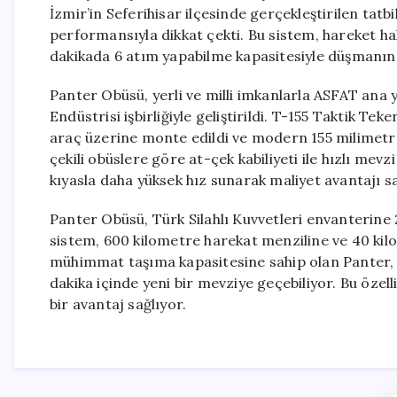
İzmir’in Seferihisar ilçesinde gerçekleştirilen tatbik
performansıyla dikkat çekti. Bu sistem, hareket h
dakikada 6 atım yapabilme kapasitesiyle düşmanın 
Panter Obüsü, yerli ve milli imkanlarla ASFAT ana
Endüstrisi işbirliğiyle geliştirildi. T-155 Taktik Tek
araç üzerine monte edildi ve modern 155 milimetre
çekili obüslere göre at-çek kabiliyeti ile hızlı mevz
kıyasla daha yüksek hız sunarak maliyet avantajı sa
Panter Obüsü, Türk Silahlı Kuvvetleri envanterine 
sistem, 600 kilometre harekat menziline ve 40 kilom
mühimmat taşıma kapasitesine sahip olan Panter, hı
dakika içinde yeni bir mevziye geçebiliyor. Bu özel
bir avantaj sağlıyor.