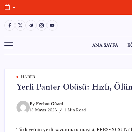
Skip
-
to
content
https://www.facebook.com/
https://twitter.com/
https://t.me/
https://www.instagram.com/
https://youtube.com/
ANA SAYFA
E
HABER
Yerli Panter Obüsü: Hızlı, Öl
By
Ferhat Güzel
13 Mayıs 2026
1 Min Read
Türkiye’nin yerli savunma sanayisi, EFES-2026 Tatb