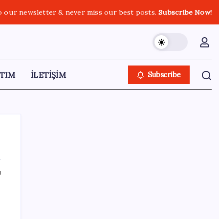
o our newsletter & never miss our best posts.
Subscribe Now!
TIM
İLETİŞİM
Subscribe
ı
SON YAZILAR
Altında yükseliş kapıda mı? Uzman isimden
ezber bozan tahmin!