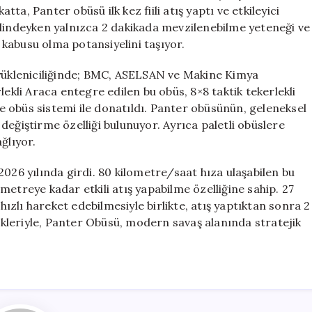
ve
atta, Panter obüsü ilk kez fiili atış yaptı ve etkileyici
Düşmanı
alindeyken yalnızca 2 dakikada mevzilenebilme yeteneği ve
Korkutan
kabusu olma potansiyelini taşıyor.
Güç
için
 yükleniciliğinde; BMC, ASELSAN ve Makine Kimya
erlekli Araca entegre edilen bu obüs, 8×8 taktik tekerlekli
 obüs sistemi ile donatıldı. Panter obüsünün, geleneksel
i değiştirme özelliği bulunuyor. Ayrıca paletli obüslere
ğlıyor.
2026 yılında girdi. 80 kilometre/saat hıza ulaşabilen bu
etreye kadar etkili atış yapabilme özelliğine sahip. 27
zlı hareket edebilmesiyle birlikte, atış yaptıktan sonra 2
likleriyle, Panter Obüsü, modern savaş alanında stratejik