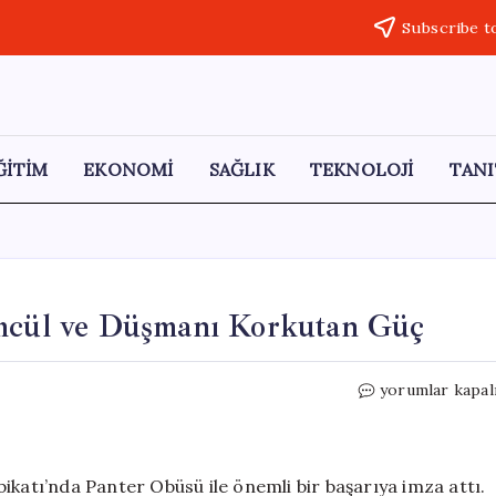
Subscribe t
ĞİTİM
EKONOMİ
SAĞLIK
TEKNOLOJİ
TANI
ümcül ve Düşmanı Korkutan Güç
Yerli
yorumlar kapal
Panter
Obüsü:
Hızlı,
Ölümcül
ikatı’nda Panter Obüsü ile önemli bir başarıya imza attı.